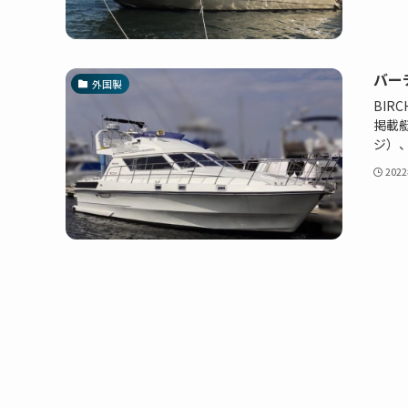
バー
外国製
BIR
掲載
ジ）、
202