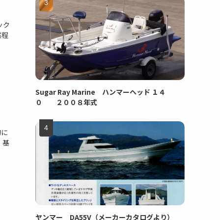
ック
然程
Sugar Ray Marine ハンマーヘッド １４
０ ２００８年式
的に
 基
ヤンマー DA55V（メーカーカタログより）