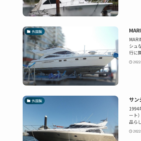
MA
外国製
MAR
シュ
行に関
202
サン
外国製
19
ート
品らし
202