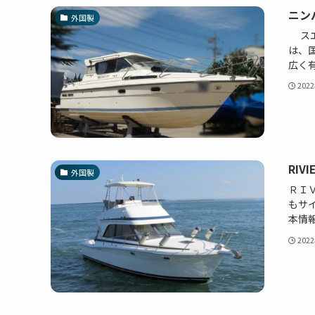
ニン
外国製
スエ
は、
広く有
202
RI
外国製
ＲＩ
もサ
本情報 
202