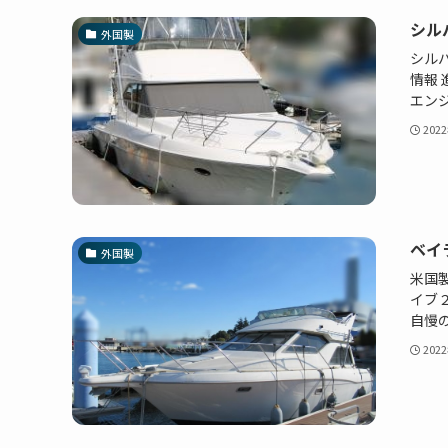
シル
外国製
シル
情報 
エンジ
202
ベイ
外国製
米国
イブ
自慢の
202