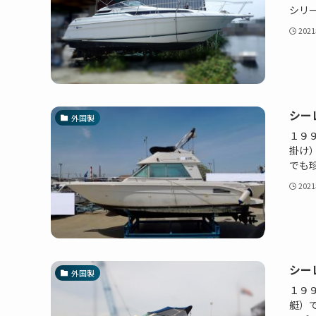
シリー
202
シーレ
外国製
１９
掛け
でも珍
202
シーレ
外国製
１９
艇）