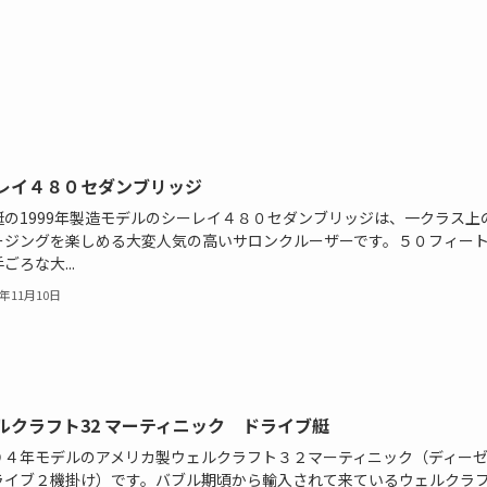
レイ４８０セダンブリッジ
艇の1999年製造モデルのシーレイ４８０セダンブリッジは、一クラス上
ージングを楽しめる大変人気の高いサロンクルーザーです。５０フィー
ごろな大...
1年11月10日
ルクラフト32 マーティニック ドライブ艇
９４年モデルのアメリカ製ウェルクラフト３２マーティニック（ディー
ライブ２機掛け）です。バブル期頃から輸入されて来ているウェルクラ