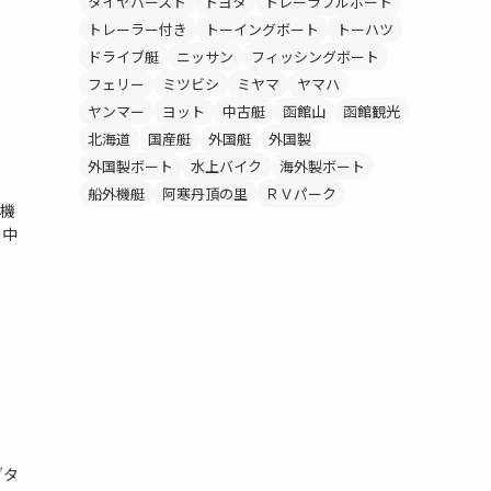
タイヤバースト
トヨタ
トレーラブルボート
トレーラー付き
トーイングボート
トーハツ
ドライブ艇
ニッサン
フィッシングボート
フェリー
ミツビシ
ミヤマ
ヤマハ
ヤンマー
ヨット
中古艇
函館山
函館観光
北海道
国産艇
外国艇
外国製
外国製ボート
水上バイク
海外製ボート
船外機艇
阿寒丹頂の里
ＲＶパーク
２機
の中
グタ