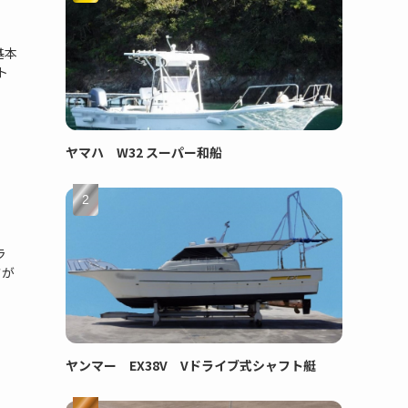
基本
ト
ヤマハ W32 スーパー和船
ラ
さが
ヤンマー EX38V Vドライブ式シャフト艇