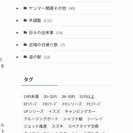
ヤンマー関連その他
(40)
外国製
(131)
日々の出来事
(16)
近場の日帰り旅
(7)
道の駅
(22)
の
トを
タグ
19ft未満
20~25ft
26~30ft
31ft以上
EFｼﾘｰｽﾞ
FRｼﾘｰｽﾞ
FXシリーズ
PCｼﾘｰｽﾞ
UFシリーズ
イスズ
キャンピングカー
クルージングボート
シャフト艇
シーレイ
ゼル
ジェット推進
スズキ
スペアタイヤ交換
フト