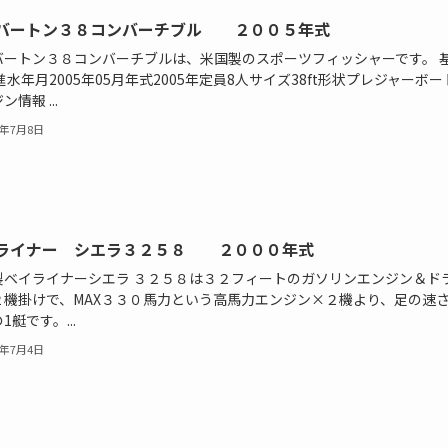
バートン３８コンバーチブル ２００５年式
バートン３８コンバーチブルは、米国製のスポーツフィッシャーです。 
進水年月2005年05月年式2005年定員8人サイズ38ft形状プレジャーボー
ン情報 ...
2年7月8日
ライナー シエラ３２５８ ２０００年式
製ベイライナーシエラ ３２５８は３２フィートのガソリンエンジン＆ド
２機掛けで、MAX３３０馬力という高馬力エンジン×２機より、足の速
1艇です。...
2年7月4日