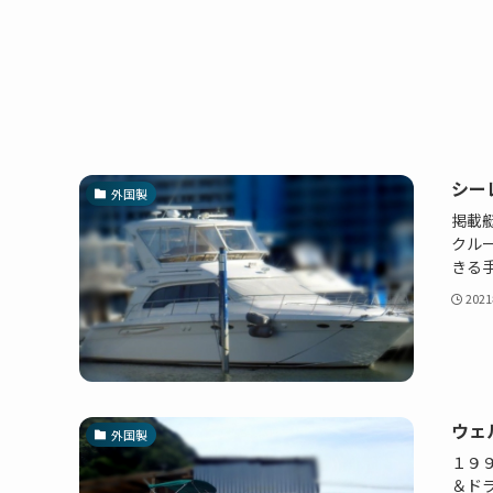
シー
外国製
掲載
クル
きる手
202
ウェ
外国製
１９
＆ド