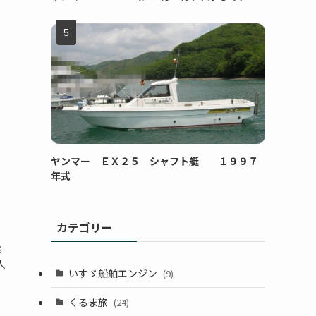
ヤンマー ＥＸ２５ シャフト艇 １９９７
年式
カテゴリー
ＳＳ
人
いすゞ船舶エンジン
(9)
くるま旅
(24)