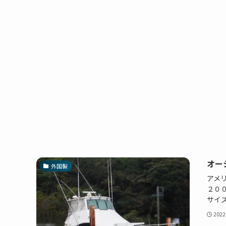
オー
外国製
アメ
２００
サイズ5
202