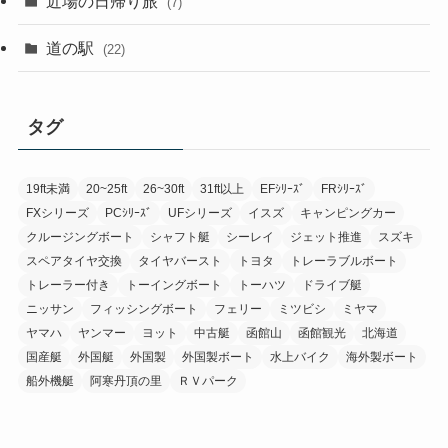
近場の日帰り旅
(7)
道の駅
(22)
タグ
19ft未満
20~25ft
26~30ft
31ft以上
EFｼﾘｰｽﾞ
FRｼﾘｰｽﾞ
FXシリーズ
PCｼﾘｰｽﾞ
UFシリーズ
イスズ
キャンピングカー
クルージングボート
シャフト艇
シーレイ
ジェット推進
スズキ
スペアタイヤ交換
タイヤバースト
トヨタ
トレーラブルボート
トレーラー付き
トーイングボート
トーハツ
ドライブ艇
ニッサン
フィッシングボート
フェリー
ミツビシ
ミヤマ
ヤマハ
ヤンマー
ヨット
中古艇
函館山
函館観光
北海道
国産艇
外国艇
外国製
外国製ボート
水上バイク
海外製ボート
船外機艇
阿寒丹頂の里
ＲＶパーク