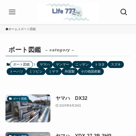
ホーム
ボート図鑑
ボート図鑑
– category –
ボート図鑑
ヤマハ
ヤンマー
ニッサン
トヨタ
スズキ
トーハツ
ミツビシ
ミヤマ
外国製
その他国産艇
ヤマハ DX32
ボート図鑑
2025年9月28日
ヤマハ YDX-27-2B-3HP