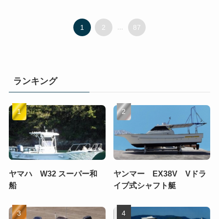
1
2
...
87
ランキング
ヤマハ W32 スーパー和
ヤンマー EX38V Vドラ
船
イブ式シャフト艇