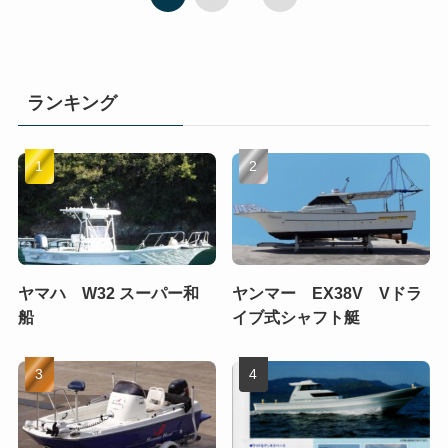
ランキング
ヤマハ W32 スーパー和
ヤンマー EX38V Vドラ
船
イブ式シャフト艇