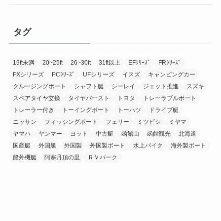
タグ
19ft未満
20~25ft
26~30ft
31ft以上
EFｼﾘｰｽﾞ
FRｼﾘｰｽﾞ
FXシリーズ
PCｼﾘｰｽﾞ
UFシリーズ
イスズ
キャンピングカー
クルージングボート
シャフト艇
シーレイ
ジェット推進
スズキ
スペアタイヤ交換
タイヤバースト
トヨタ
トレーラブルボート
トレーラー付き
トーイングボート
トーハツ
ドライブ艇
ニッサン
フィッシングボート
フェリー
ミツビシ
ミヤマ
ヤマハ
ヤンマー
ヨット
中古艇
函館山
函館観光
北海道
国産艇
外国艇
外国製
外国製ボート
水上バイク
海外製ボート
船外機艇
阿寒丹頂の里
ＲＶパーク