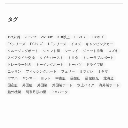
タグ
19ft未満
20~25ft
26~30ft
31ft以上
EFｼﾘｰｽﾞ
FRｼﾘｰｽﾞ
FXシリーズ
PCｼﾘｰｽﾞ
UFシリーズ
イスズ
キャンピングカー
クルージングボート
シャフト艇
シーレイ
ジェット推進
スズキ
スペアタイヤ交換
タイヤバースト
トヨタ
トレーラブルボート
トレーラー付き
トーイングボート
トーハツ
ドライブ艇
ニッサン
フィッシングボート
フェリー
ミツビシ
ミヤマ
ヤマハ
ヤンマー
ヨット
中古艇
函館山
函館観光
北海道
国産艇
外国艇
外国製
外国製ボート
水上バイク
海外製ボート
船外機艇
阿寒丹頂の里
ＲＶパーク