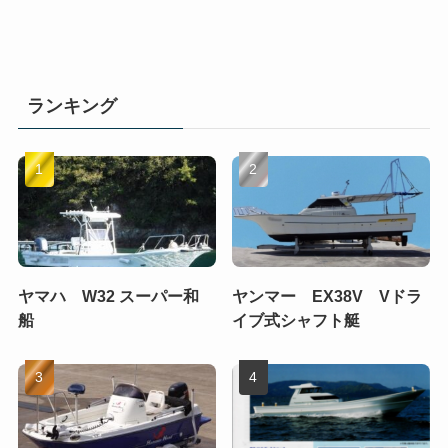
ランキング
ヤマハ W32 スーパー和
ヤンマー EX38V Vドラ
船
イブ式シャフト艇