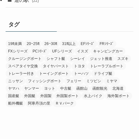
道の駅
(22)
タグ
19ft未満
20~25ft
26~30ft
31ft以上
EFｼﾘｰｽﾞ
FRｼﾘｰｽﾞ
FXシリーズ
PCｼﾘｰｽﾞ
UFシリーズ
イスズ
キャンピングカー
クルージングボート
シャフト艇
シーレイ
ジェット推進
スズキ
スペアタイヤ交換
タイヤバースト
トヨタ
トレーラブルボート
トレーラー付き
トーイングボート
トーハツ
ドライブ艇
ニッサン
フィッシングボート
フェリー
ミツビシ
ミヤマ
ヤマハ
ヤンマー
ヨット
中古艇
函館山
函館観光
北海道
国産艇
外国艇
外国製
外国製ボート
水上バイク
海外製ボート
船外機艇
阿寒丹頂の里
ＲＶパーク