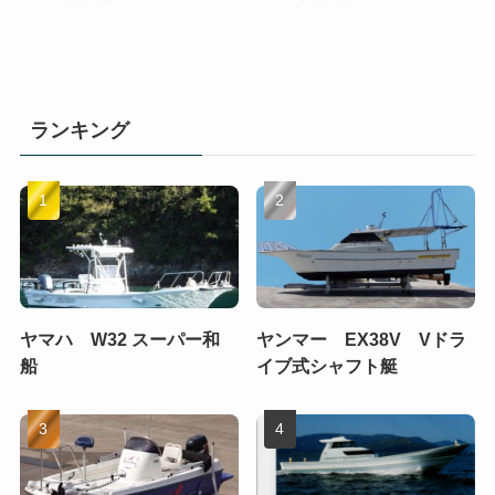
ランキング
ヤマハ W32 スーパー和
ヤンマー EX38V Vドラ
船
イブ式シャフト艇