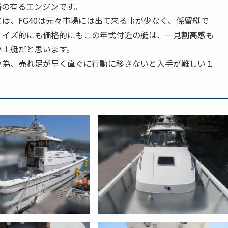
裕の有るエンジンです。
は、FG40は元々市場には出て来る事が少なく、係留艇で
サイズ的にも価格的にもこの年式付近の艇は、一見割高感も
い１艇だと思います。
い為、売れ足が早く直ぐに行動に移さないと入手が難しい１