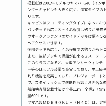
掲載艇は2001年モデルのヤマハFG40（イ
ンターキャビンも大きく広く、個室タイプの
ります。
キャビンはフローティングタイプになってお
バウデッキも広く３～４名程度は釣りが出来
ウオークアラウンドのサイドデッキは幅４５
へアクセスできます。
後部デッキも広く、４名程度での釣りからト
また、後部デッキで操船が出来る２スーテー
このクラスになると、大型アンカーウィンチ、
ー等のほぼフル装備で充実しており、中上級
釣り機能を充実しており、プレジャーボート
で、スタイリッシュで機能性も高くお洒落な
船舶検査証記載寸法は全長11ｍ 全幅2.７9ｍ
量600Lです。
ヤマハ製ＭＤ６９０ＫＵＨ（Ｎ４０）は、定格