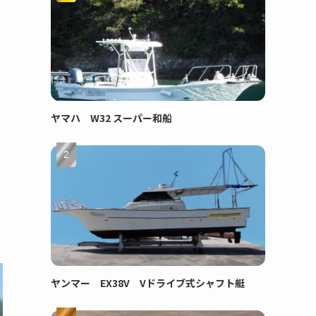
ヤマハ W32 スーパー和船
ヤンマー EX38V Vドライブ式シャフト艇