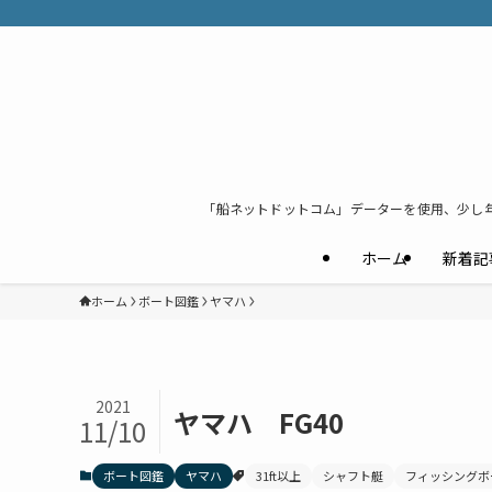
「船ネットドットコム」データーを使用、少し
ホーム
新着記
ホーム
ボート図鑑
ヤマハ
2021
ヤマハ FG40
11/10
ボート図鑑
ヤマハ
31ft以上
シャフト艇
フィッシングボ