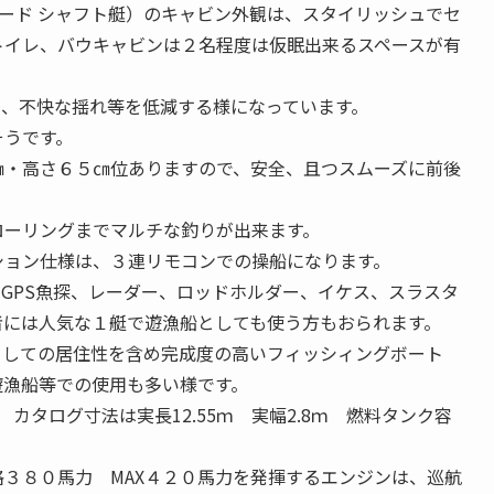
ンボード シャフト艇）のキャビン外観は、スタイリッシュでセ
トイレ、バウキャビンは２名程度は仮眠出来るスペースが有
り、不快な揺れ等を低減する様になっています。
そうです。
㎝・高さ６５㎝位ありますので、安全、且つスムーズに前後
ローリングまでマルチな釣りが出来ます。
ション仕様は、３連リモコンでの操船になります。
GPS魚探、レーダー、ロッドホルダー、イケス、スラスタ
者には人気な１艇で遊漁船としても使う方もおられます。
としての居住性を含め完成度の高いフィッシィングボート
遊漁船等での使用も多い様です。
 カタログ寸法は実長12.55ｍ 実幅2.8ｍ 燃料タンク容
３８０馬力 MAX４２０馬力を発揮するエンジンは、巡航