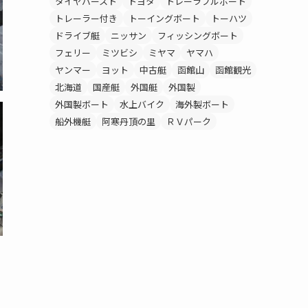
タイヤバースト
トヨタ
トレーラブルボート
トレーラー付き
トーイングボート
トーハツ
ドライブ艇
ニッサン
フィッシングボート
フェリー
ミツビシ
ミヤマ
ヤマハ
ヤンマー
ヨット
中古艇
函館山
函館観光
北海道
国産艇
外国艇
外国製
外国製ボート
水上バイク
海外製ボート
船外機艇
阿寒丹頂の里
ＲＶパーク