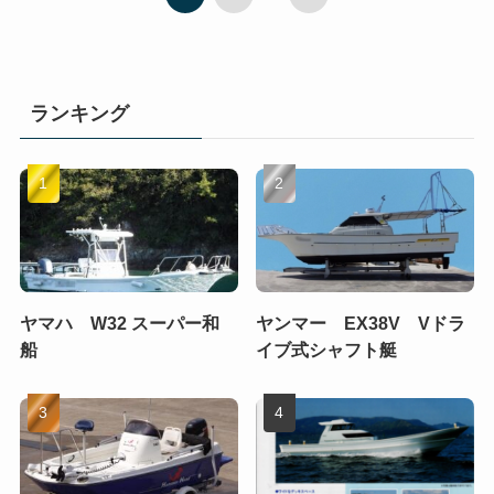
ランキング
ヤマハ W32 スーパー和
ヤンマー EX38V Vドラ
船
イブ式シャフト艇