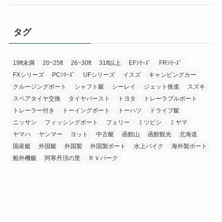
タグ
19ft未満
20~25ft
26~30ft
31ft以上
EFｼﾘｰｽﾞ
FRｼﾘｰｽﾞ
FXシリーズ
PCｼﾘｰｽﾞ
UFシリーズ
イスズ
キャンピングカー
クルージングボート
シャフト艇
シーレイ
ジェット推進
スズキ
スペアタイヤ交換
タイヤバースト
トヨタ
トレーラブルボート
トレーラー付き
トーイングボート
トーハツ
ドライブ艇
ニッサン
フィッシングボート
フェリー
ミツビシ
ミヤマ
ヤマハ
ヤンマー
ヨット
中古艇
函館山
函館観光
北海道
国産艇
外国艇
外国製
外国製ボート
水上バイク
海外製ボート
船外機艇
阿寒丹頂の里
ＲＶパーク