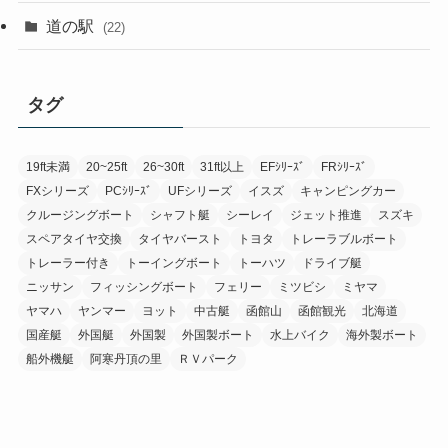
道の駅
(22)
タグ
19ft未満
20~25ft
26~30ft
31ft以上
EFｼﾘｰｽﾞ
FRｼﾘｰｽﾞ
FXシリーズ
PCｼﾘｰｽﾞ
UFシリーズ
イスズ
キャンピングカー
クルージングボート
シャフト艇
シーレイ
ジェット推進
スズキ
スペアタイヤ交換
タイヤバースト
トヨタ
トレーラブルボート
トレーラー付き
トーイングボート
トーハツ
ドライブ艇
ニッサン
フィッシングボート
フェリー
ミツビシ
ミヤマ
ヤマハ
ヤンマー
ヨット
中古艇
函館山
函館観光
北海道
国産艇
外国艇
外国製
外国製ボート
水上バイク
海外製ボート
船外機艇
阿寒丹頂の里
ＲＶパーク