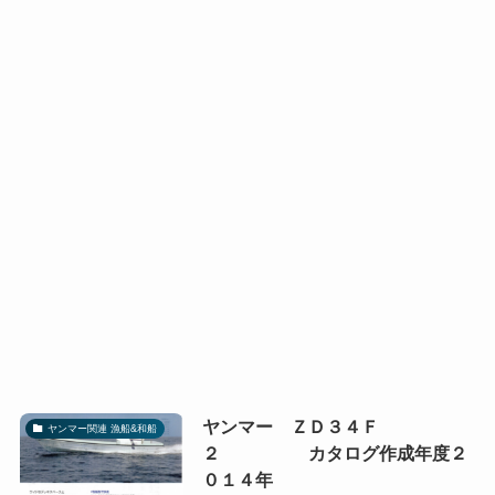
ヤンマー ＺＤ３４Ｆ
ヤンマー関連 漁船&和船
２ カタログ作成年度２
０１４年