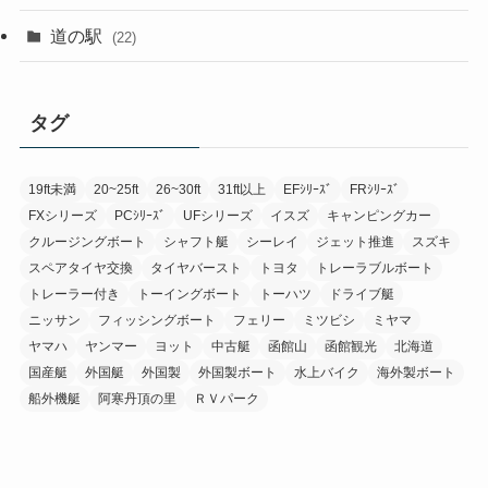
道の駅
(22)
タグ
19ft未満
20~25ft
26~30ft
31ft以上
EFｼﾘｰｽﾞ
FRｼﾘｰｽﾞ
FXシリーズ
PCｼﾘｰｽﾞ
UFシリーズ
イスズ
キャンピングカー
クルージングボート
シャフト艇
シーレイ
ジェット推進
スズキ
スペアタイヤ交換
タイヤバースト
トヨタ
トレーラブルボート
トレーラー付き
トーイングボート
トーハツ
ドライブ艇
ニッサン
フィッシングボート
フェリー
ミツビシ
ミヤマ
ヤマハ
ヤンマー
ヨット
中古艇
函館山
函館観光
北海道
国産艇
外国艇
外国製
外国製ボート
水上バイク
海外製ボート
船外機艇
阿寒丹頂の里
ＲＶパーク