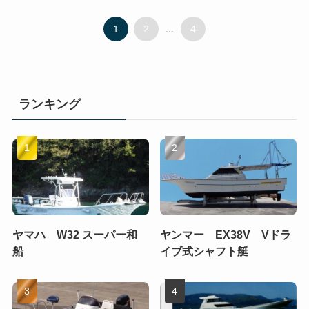
1
2
...
4
ランキング
ヤマハ W32 スーパー和
ヤンマー EX38V Vドラ
船
イブ式シャフト艇