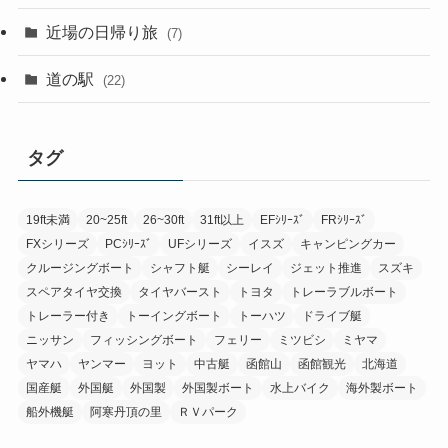
近場の日帰り旅
(7)
道の駅
(22)
タグ
19ft未満
20~25ft
26~30ft
31ft以上
EFｼﾘｰｽﾞ
FRｼﾘｰｽﾞ
FXシリーズ
PCｼﾘｰｽﾞ
UFシリーズ
イスズ
キャンピングカー
クルージングボート
シャフト艇
シーレイ
ジェット推進
スズキ
スペアタイヤ交換
タイヤバースト
トヨタ
トレーラブルボート
トレーラー付き
トーイングボート
トーハツ
ドライブ艇
ニッサン
フィッシングボート
フェリー
ミツビシ
ミヤマ
ヤマハ
ヤンマー
ヨット
中古艇
函館山
函館観光
北海道
国産艇
外国艇
外国製
外国製ボート
水上バイク
海外製ボート
船外機艇
阿寒丹頂の里
ＲＶパーク