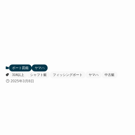
ボート図鑑
ヤマハ
31ft以上
シャフト艇
フィッシングボート
ヤマハ
中古艇
2025年3月8日