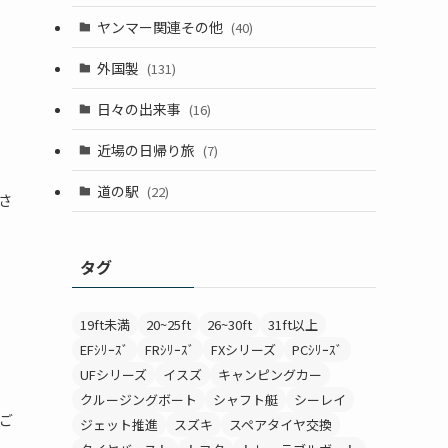
ヤンマー関連その他
(40)
外国製
(131)
日々の出来事
(16)
近場の日帰り旅
(7)
道の駅
(22)
下さ
タグ
19ft未満
20~25ft
26~30ft
31ft以上
EFｼﾘｰｽﾞ
FRｼﾘｰｽﾞ
FXシリーズ
PCｼﾘｰｽﾞ
UFシリーズ
イスズ
キャンピングカー
クルージングボート
シャフト艇
シーレイ
ご
ジェット推進
スズキ
スペアタイヤ交換