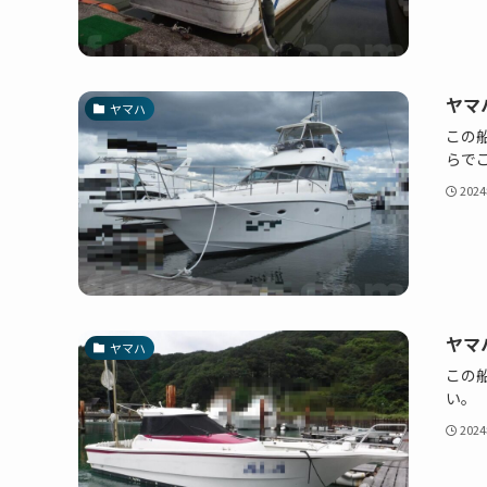
ヤマハ 
ヤマハ
この船
らで
202
ヤマハ
ヤマハ
この船
い。
202