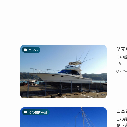
ヤマハ
ヤマハ
この船
い。
202
山本
その他国産艇
この
覧下