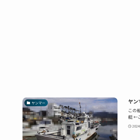
ヤン
ヤンマー
この船
艇 
202