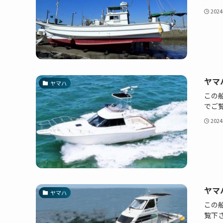
202
ヤマハ
ヤマハ
この船
でご
202
ヤマハ
ヤマハ
この船
覧下