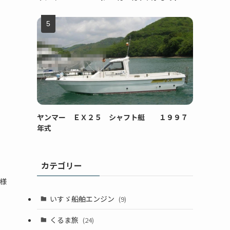
ヤンマー ＥＸ２５ シャフト艇 １９９７
年式
カテゴリー
仕様
いすゞ船舶エンジン
(9)
くるま旅
(24)