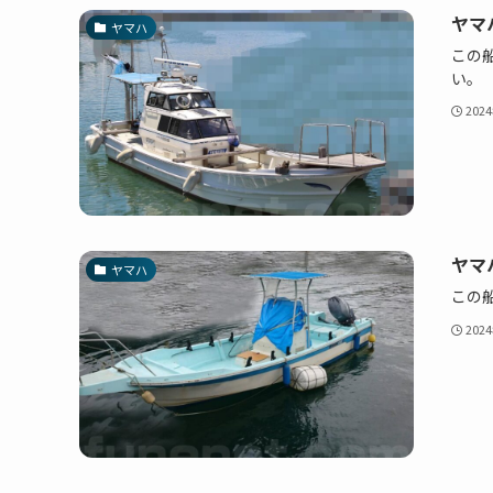
ヤマハ
ヤマハ
この船
い。
202
ヤマ
ヤマハ
この船
202