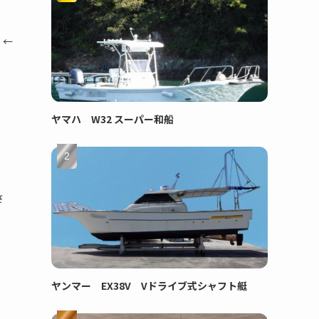
 ←
ヤマハ W32 スーパー和船
さ
ヤンマー EX38V Vドライブ式シャフト艇