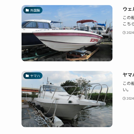
ウェ
外国製
この船
こち
202
ヤマハ
ヤマハ
この船
い。
202