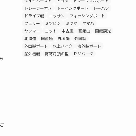
タイヤバースト
トヨタ
トレーラブルボート
トレーラー付き
トーイングボート
トーハツ
ドライブ艇
ニッサン
フィッシングボート
フェリー
ミツビシ
ミヤマ
ヤマハ
ヤンマー
ヨット
中古艇
函館山
函館観光
北海道
国産艇
外国艇
外国製
外国製ボート
水上バイク
海外製ボート
船外機艇
阿寒丹頂の里
ＲＶパーク
ちら
でご