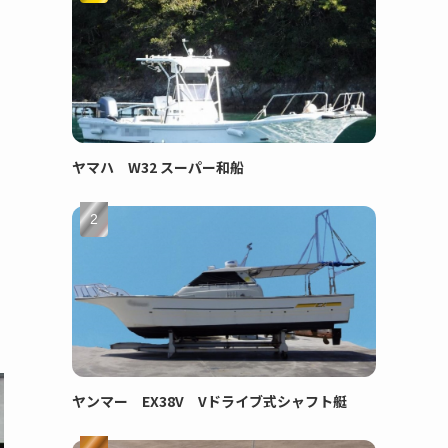
ヤマハ W32 スーパー和船
ヤンマー EX38V Vドライブ式シャフト艇