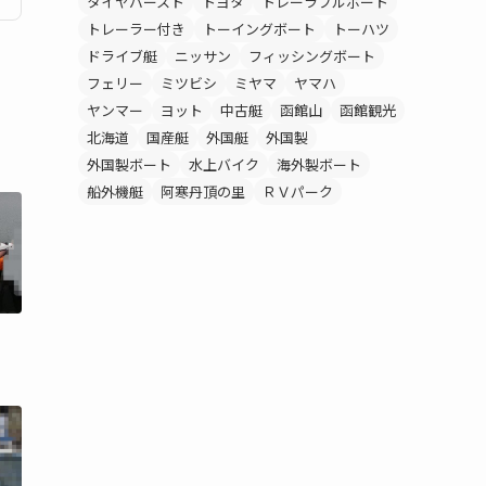
タイヤバースト
トヨタ
トレーラブルボート
トレーラー付き
トーイングボート
トーハツ
ドライブ艇
ニッサン
フィッシングボート
フェリー
ミツビシ
ミヤマ
ヤマハ
ヤンマー
ヨット
中古艇
函館山
函館観光
北海道
国産艇
外国艇
外国製
外国製ボート
水上バイク
海外製ボート
船外機艇
阿寒丹頂の里
ＲＶパーク