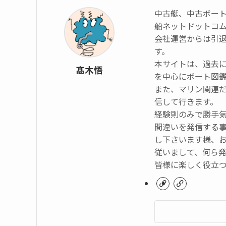
中古艇、中古ボー
船ネットドットコ
会社運営からは引
す。
本サイトは、過去
髙木悟
を中心にボート図
また、マリン関連
信して行きます。
経験則のみで勝手
間違いを発信する
し下さいます様、
従いまして、何ら
皆様に楽しく役立