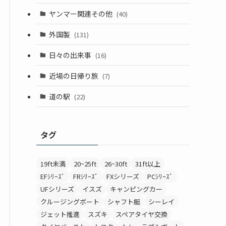
ヤンマー関連その他
(40)
外国製
(131)
日々の出来事
(16)
近場の日帰り旅
(7)
道の駅
(22)
タグ
19ft未満
20~25ft
26~30ft
31ft以上
EFｼﾘｰｽﾞ
FRｼﾘｰｽﾞ
FXシリーズ
PCｼﾘｰｽﾞ
UFシリーズ
イスズ
キャンピングカー
クルージングボート
シャフト艇
シーレイ
ジェット推進
スズキ
スペアタイヤ交換