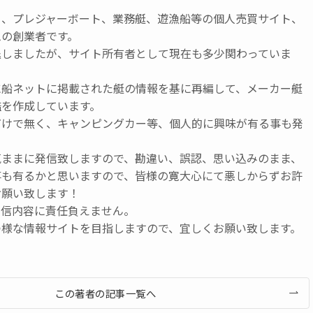
ト、プレジャーボート、業務艇、遊漁船等の個人売買サイト、
ムの創業者です。
退しましたが、サイト所有者として現在も多少関わっていま
に船ネットに掲載された艇の情報を基に再編して、メーカー艇
鑑を作成しています。
だけで無く、キャンピングカー等、個人的に興味が有る事も発
気ままに発信致しますので、勘違い、誤認、思い込みのまま、
事も有るかと思いますので、皆様の寛大心にて悪しからずお許
お願い致します！
発信内容に責任負えません。
つ様な情報サイトを目指しますので、宜しくお願い致します。
この著者の記事一覧へ