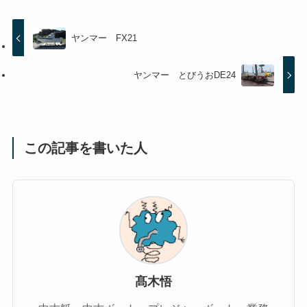
ヤンマー FX21
ヤンマー とびうおDE24
この記事を書いた人
髙木悟