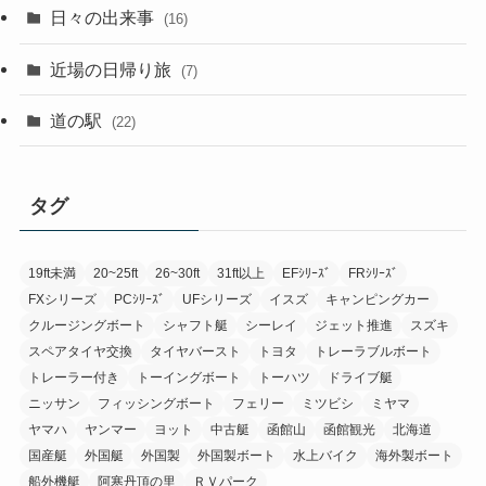
日々の出来事
(16)
近場の日帰り旅
(7)
道の駅
(22)
タグ
19ft未満
20~25ft
26~30ft
31ft以上
EFｼﾘｰｽﾞ
FRｼﾘｰｽﾞ
FXシリーズ
PCｼﾘｰｽﾞ
UFシリーズ
イスズ
キャンピングカー
クルージングボート
シャフト艇
シーレイ
ジェット推進
スズキ
スペアタイヤ交換
タイヤバースト
トヨタ
トレーラブルボート
トレーラー付き
トーイングボート
トーハツ
ドライブ艇
ニッサン
フィッシングボート
フェリー
ミツビシ
ミヤマ
ヤマハ
ヤンマー
ヨット
中古艇
函館山
函館観光
北海道
国産艇
外国艇
外国製
外国製ボート
水上バイク
海外製ボート
船外機艇
阿寒丹頂の里
ＲＶパーク