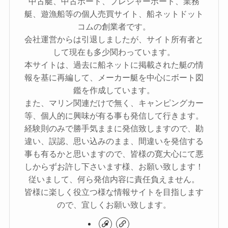
中古艇、中古ボート、プレジャーボート、業務
艇、遊漁船等の個人売買サイト、船ネットドット
コムの創業者です。
会社運営からは引退しましたが、サイト所有者と
して現在も多少関わっています。
本サイトは、過去に船ネットに掲載された艇の情
報を基に再編して、メーカー艇を中心にボート図
鑑を作成しています。
また、マリン関連だけで無く、キャンピングカー
等、個人的に興味が有る事も発信して行きます。
経験則のみで勝手気ままに発信致しますので、勘
違い、誤認、思い込みのまま、間違いを発信する
事も有るかと思いますので、皆様の寛大心にて悪
しからずお許し下さいます様、お願い致します！
従いまして、何ら発信内容に責任負えません。
皆様に楽しく役立つ様な情報サイトを目指します
ので、宜しくお願い致します。