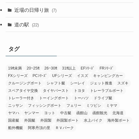
近場の日帰り旅
(7)
道の駅
(22)
タグ
19ft未満
20~25ft
26~30ft
31ft以上
EFｼﾘｰｽﾞ
FRｼﾘｰｽﾞ
FXシリーズ
PCｼﾘｰｽﾞ
UFシリーズ
イスズ
キャンピングカー
クルージングボート
シャフト艇
シーレイ
ジェット推進
スズキ
スペアタイヤ交換
タイヤバースト
トヨタ
トレーラブルボート
トレーラー付き
トーイングボート
トーハツ
ドライブ艇
ニッサン
フィッシングボート
フェリー
ミツビシ
ミヤマ
ヤマハ
ヤンマー
ヨット
中古艇
函館山
函館観光
北海道
国産艇
外国艇
外国製
外国製ボート
水上バイク
海外製ボート
船外機艇
阿寒丹頂の里
ＲＶパーク