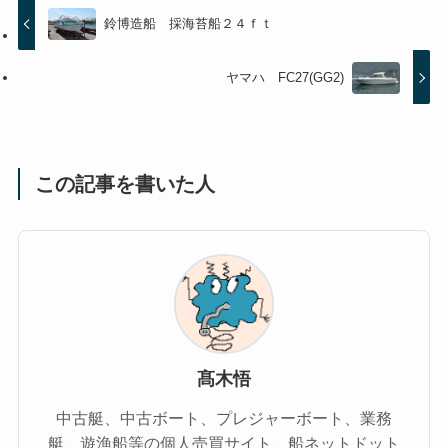
鈴博造船 採海苔船２４ｆｔ
ヤマハ FC27(GG2)
この記事を書いた人
髙木悟
中古艇、中古ボート、プレジャーボート、業務
艇、遊漁船等の個人売買サイト、船ネットドット