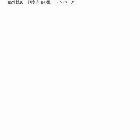
船外機艇
阿寒丹頂の里
ＲＶパーク