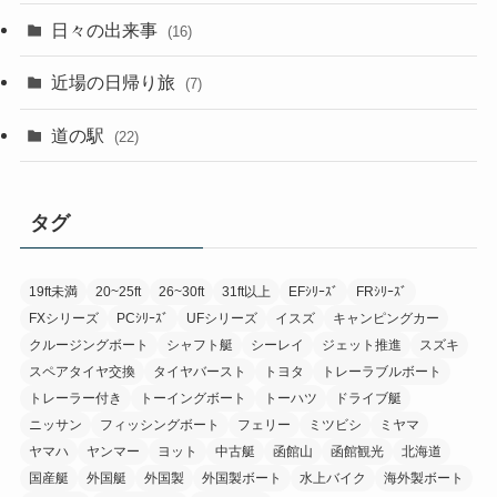
日々の出来事
(16)
近場の日帰り旅
(7)
道の駅
(22)
タグ
19ft未満
20~25ft
26~30ft
31ft以上
EFｼﾘｰｽﾞ
FRｼﾘｰｽﾞ
FXシリーズ
PCｼﾘｰｽﾞ
UFシリーズ
イスズ
キャンピングカー
クルージングボート
シャフト艇
シーレイ
ジェット推進
スズキ
スペアタイヤ交換
タイヤバースト
トヨタ
トレーラブルボート
トレーラー付き
トーイングボート
トーハツ
ドライブ艇
ニッサン
フィッシングボート
フェリー
ミツビシ
ミヤマ
ヤマハ
ヤンマー
ヨット
中古艇
函館山
函館観光
北海道
国産艇
外国艇
外国製
外国製ボート
水上バイク
海外製ボート