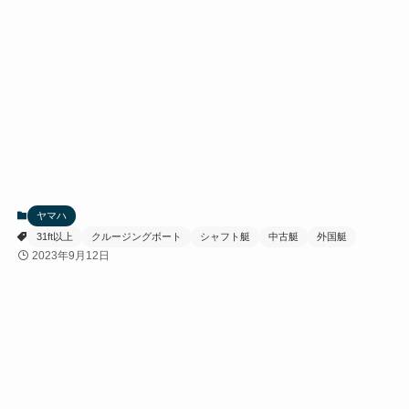
ヤマハ
31ft以上
クルージングボート
シャフト艇
中古艇
外国艇
2023年9月12日