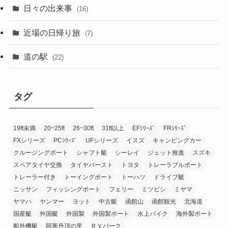
日々の出来事
(16)
近場の日帰り旅
(7)
道の駅
(22)
タグ
19ft未満
20~25ft
26~30ft
31ft以上
EFｼﾘｰｽﾞ
FRｼﾘｰｽﾞ
FXシリーズ
PCｼﾘｰｽﾞ
UFシリーズ
イスズ
キャンピングカー
クルージングボート
シャフト艇
シーレイ
ジェット推進
スズキ
スペアタイヤ交換
タイヤバースト
トヨタ
トレーラブルボート
トレーラー付き
トーイングボート
トーハツ
ドライブ艇
ニッサン
フィッシングボート
フェリー
ミツビシ
ミヤマ
ヤマハ
ヤンマー
ヨット
中古艇
函館山
函館観光
北海道
国産艇
外国艇
外国製
外国製ボート
水上バイク
海外製ボート
船外機艇
阿寒丹頂の里
ＲＶパーク