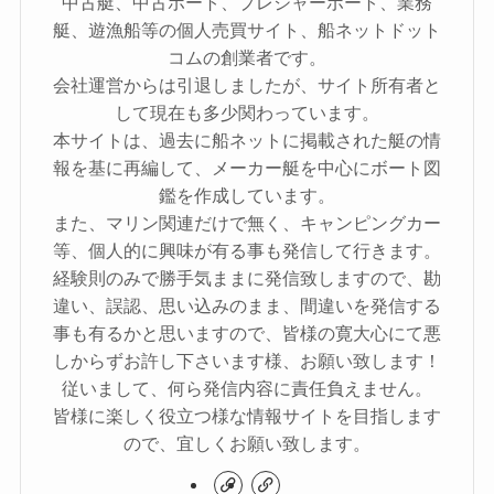
中古艇、中古ボート、プレジャーボート、業務
艇、遊漁船等の個人売買サイト、船ネットドット
コムの創業者です。
会社運営からは引退しましたが、サイト所有者と
して現在も多少関わっています。
本サイトは、過去に船ネットに掲載された艇の情
報を基に再編して、メーカー艇を中心にボート図
鑑を作成しています。
また、マリン関連だけで無く、キャンピングカー
等、個人的に興味が有る事も発信して行きます。
経験則のみで勝手気ままに発信致しますので、勘
違い、誤認、思い込みのまま、間違いを発信する
事も有るかと思いますので、皆様の寛大心にて悪
しからずお許し下さいます様、お願い致します！
従いまして、何ら発信内容に責任負えません。
皆様に楽しく役立つ様な情報サイトを目指します
ので、宜しくお願い致します。