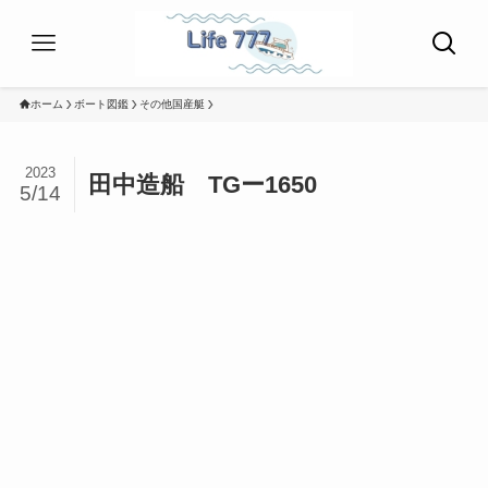
ホーム
ボート図鑑
その他国産艇
2023
田中造船 TGー1650
5/14