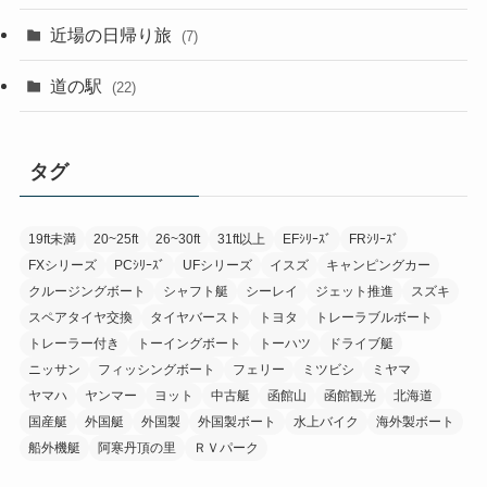
近場の日帰り旅
(7)
道の駅
(22)
タグ
19ft未満
20~25ft
26~30ft
31ft以上
EFｼﾘｰｽﾞ
FRｼﾘｰｽﾞ
FXシリーズ
PCｼﾘｰｽﾞ
UFシリーズ
イスズ
キャンピングカー
クルージングボート
シャフト艇
シーレイ
ジェット推進
スズキ
スペアタイヤ交換
タイヤバースト
トヨタ
トレーラブルボート
トレーラー付き
トーイングボート
トーハツ
ドライブ艇
ニッサン
フィッシングボート
フェリー
ミツビシ
ミヤマ
ヤマハ
ヤンマー
ヨット
中古艇
函館山
函館観光
北海道
国産艇
外国艇
外国製
外国製ボート
水上バイク
海外製ボート
船外機艇
阿寒丹頂の里
ＲＶパーク