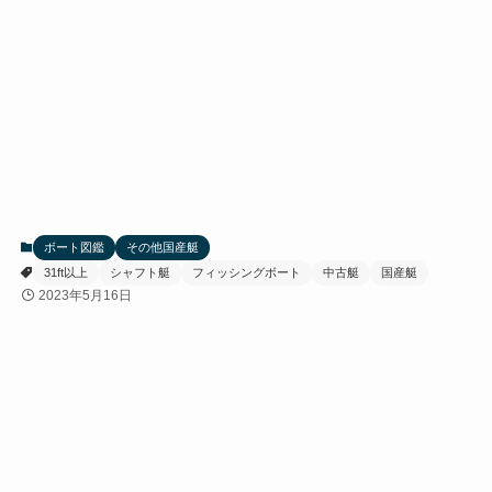
ボート図鑑
その他国産艇
31ft以上
シャフト艇
フィッシングボート
中古艇
国産艇
2023年5月16日