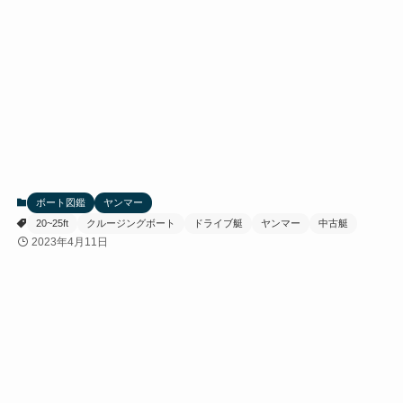
ボート図鑑
ヤンマー
20~25ft
クルージングボート
ドライブ艇
ヤンマー
中古艇
2023年4月11日