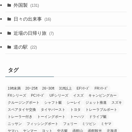
外国製
(131)
日々の出来事
(16)
近場の日帰り旅
(7)
道の駅
(22)
タグ
19ft未満
20~25ft
26~30ft
31ft以上
EFｼﾘｰｽﾞ
FRｼﾘｰｽﾞ
FXシリーズ
PCｼﾘｰｽﾞ
UFシリーズ
イスズ
キャンピングカー
クルージングボート
シャフト艇
シーレイ
ジェット推進
スズキ
スペアタイヤ交換
タイヤバースト
トヨタ
トレーラブルボート
トレーラー付き
トーイングボート
トーハツ
ドライブ艇
ニッサン
フィッシングボート
フェリー
ミツビシ
ミヤマ
ヤマハ
ヤンマー
ヨット
中古艇
函館山
函館観光
北海道