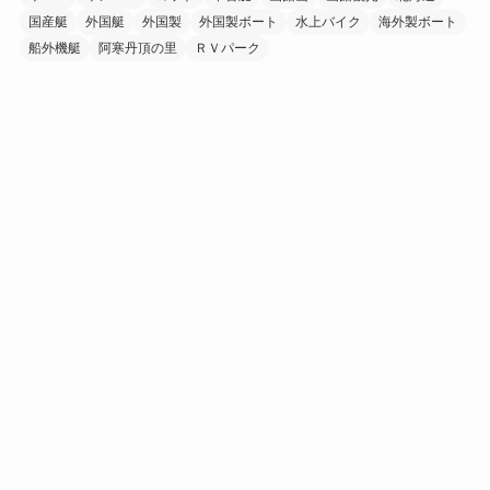
国産艇
外国艇
外国製
外国製ボート
水上バイク
海外製ボート
船外機艇
阿寒丹頂の里
ＲＶパーク