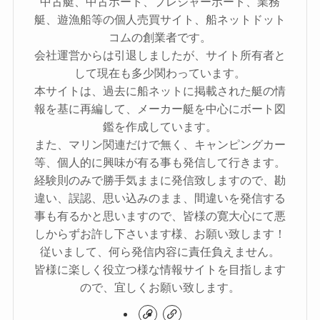
中古艇、中古ボート、プレジャーボート、業務
艇、遊漁船等の個人売買サイト、船ネットドット
コムの創業者です。
会社運営からは引退しましたが、サイト所有者と
して現在も多少関わっています。
本サイトは、過去に船ネットに掲載された艇の情
報を基に再編して、メーカー艇を中心にボート図
鑑を作成しています。
また、マリン関連だけで無く、キャンピングカー
等、個人的に興味が有る事も発信して行きます。
経験則のみで勝手気ままに発信致しますので、勘
違い、誤認、思い込みのまま、間違いを発信する
事も有るかと思いますので、皆様の寛大心にて悪
しからずお許し下さいます様、お願い致します！
従いまして、何ら発信内容に責任負えません。
皆様に楽しく役立つ様な情報サイトを目指します
ので、宜しくお願い致します。