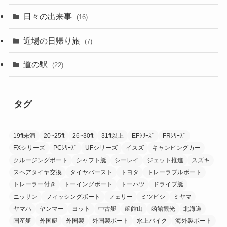
日々の出来事
(16)
近場の日帰り旅
(7)
道の駅
(22)
タグ
19ft未満
20~25ft
26~30ft
31ft以上
EFｼﾘｰｽﾞ
FRｼﾘｰｽﾞ
FXシリーズ
PCｼﾘｰｽﾞ
UFシリーズ
イスズ
キャンピングカー
クルージングボート
シャフト艇
シーレイ
ジェット推進
スズキ
スペアタイヤ交換
タイヤバースト
トヨタ
トレーラブルボート
トレーラー付き
トーイングボート
トーハツ
ドライブ艇
ニッサン
フィッシングボート
フェリー
ミツビシ
ミヤマ
ヤマハ
ヤンマー
ヨット
中古艇
函館山
函館観光
北海道
国産艇
外国艇
外国製
外国製ボート
水上バイク
海外製ボート