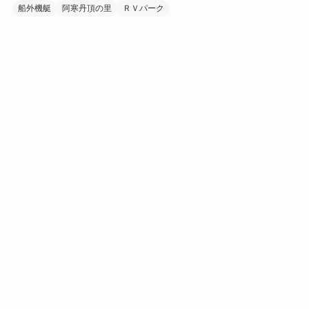
船外機艇
阿寒丹頂の里
ＲＶパーク