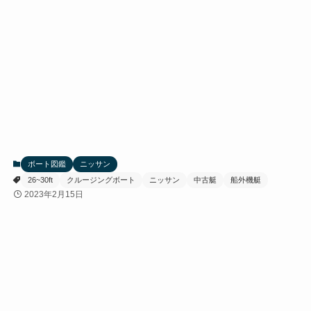
ボート図鑑
ニッサン
26~30ft
クルージングボート
ニッサン
中古艇
船外機艇
2023年2月15日