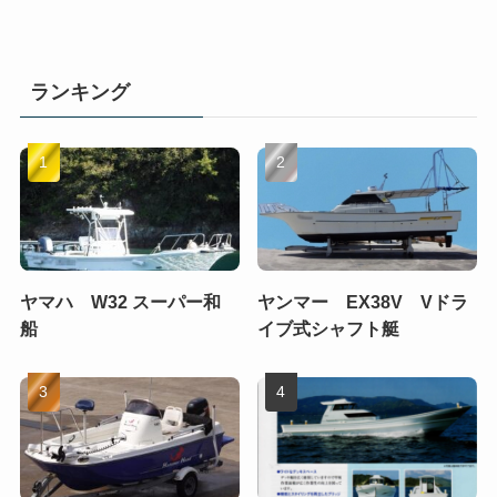
ランキング
ヤマハ W32 スーパー和
ヤンマー EX38V Vドラ
船
イブ式シャフト艇