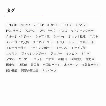
タグ
19ft未満
20~25ft
26~30ft
31ft以上
EFｼﾘｰｽﾞ
FRｼﾘｰｽﾞ
FXシリーズ
PCｼﾘｰｽﾞ
UFシリーズ
イスズ
キャンピングカー
クルージングボート
シャフト艇
シーレイ
ジェット推進
スズキ
スペアタイヤ交換
タイヤバースト
トヨタ
トレーラブルボート
トレーラー付き
トーイングボート
トーハツ
ドライブ艇
ニッサン
フィッシングボート
フェリー
ミツビシ
ミヤマ
ヤマハ
ヤンマー
ヨット
中古艇
函館山
函館観光
北海道
国産艇
外国艇
外国製
外国製ボート
水上バイク
海外製ボート
船外機艇
阿寒丹頂の里
ＲＶパーク