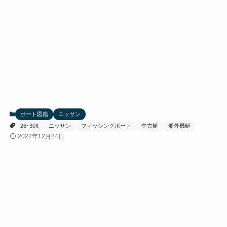
ボート図鑑
ニッサン
26~30ft
ニッサン
フィッシングボート
中古艇
船外機艇
2022年12月24日