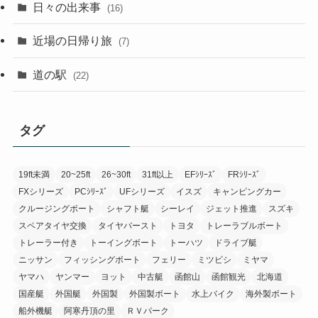
日々の出来事
(16)
近場の日帰り旅
(7)
道の駅
(22)
タグ
19ft未満
20~25ft
26~30ft
31ft以上
EFｼﾘｰｽﾞ
FRｼﾘｰｽﾞ
FXシリーズ
PCｼﾘｰｽﾞ
UFシリーズ
イスズ
キャンピングカー
クルージングボート
シャフト艇
シーレイ
ジェット推進
スズキ
スペアタイヤ交換
タイヤバースト
トヨタ
トレーラブルボート
トレーラー付き
トーイングボート
トーハツ
ドライブ艇
ニッサン
フィッシングボート
フェリー
ミツビシ
ミヤマ
ヤマハ
ヤンマー
ヨット
中古艇
函館山
函館観光
北海道
国産艇
外国艇
外国製
外国製ボート
水上バイク
海外製ボート
船外機艇
阿寒丹頂の里
ＲＶパーク