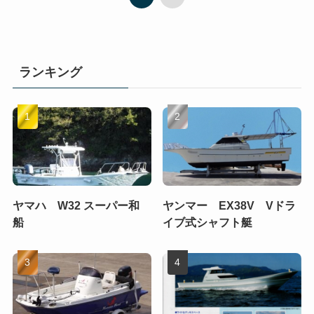
ランキング
ヤマハ W32 スーパー和
ヤンマー EX38V Vドラ
船
イブ式シャフト艇