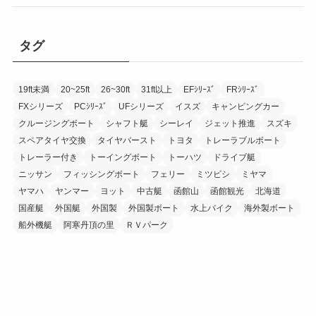
タグ
19ft未満
20~25ft
26~30ft
31ft以上
EFｼﾘｰｽﾞ
FRｼﾘｰｽﾞ
FXシリーズ
PCｼﾘｰｽﾞ
UFシリーズ
イスズ
キャンピングカー
クルージングボート
シャフト艇
シーレイ
ジェット推進
スズキ
スペアタイヤ交換
タイヤバースト
トヨタ
トレーラブルボート
トレーラー付き
トーイングボート
トーハツ
ドライブ艇
ニッサン
フィッシングボート
フェリー
ミツビシ
ミヤマ
ヤマハ
ヤンマー
ヨット
中古艇
函館山
函館観光
北海道
国産艇
外国艇
外国製
外国製ボート
水上バイク
海外製ボート
船外機艇
阿寒丹頂の里
ＲＶパーク