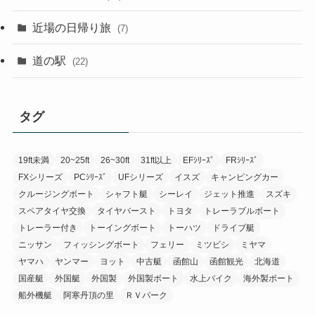
近場の日帰り旅
(7)
道の駅
(22)
タグ
19ft未満
20~25ft
26~30ft
31ft以上
EFｼﾘｰｽﾞ
FRｼﾘｰｽﾞ
FXシリーズ
PCｼﾘｰｽﾞ
UFシリーズ
イスズ
キャンピングカー
クルージングボート
シャフト艇
シーレイ
ジェット推進
スズキ
スペアタイヤ交換
タイヤバースト
トヨタ
トレーラブルボート
トレーラー付き
トーイングボート
トーハツ
ドライブ艇
ニッサン
フィッシングボート
フェリー
ミツビシ
ミヤマ
ヤマハ
ヤンマー
ヨット
中古艇
函館山
函館観光
北海道
国産艇
外国艇
外国製
外国製ボート
水上バイク
海外製ボート
船外機艇
阿寒丹頂の里
ＲＶパーク