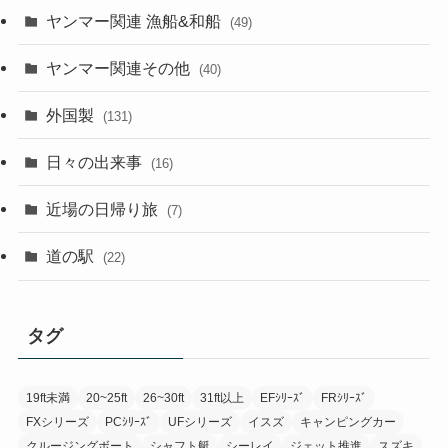
ヤンマー関連 漁船&和船
(49)
ヤンマー関連その他
(40)
外国製
(131)
日々の出来事
(16)
近場の日帰り旅
(7)
道の駅
(22)
タグ
19ft未満
20~25ft
26~30ft
31ft以上
EFｼﾘｰｽﾞ
FRｼﾘｰｽﾞ
FXシリーズ
PCｼﾘｰｽﾞ
UFシリーズ
イスズ
キャンピングカー
クルージングボート
シャフト艇
シーレイ
ジェット推進
スズキ