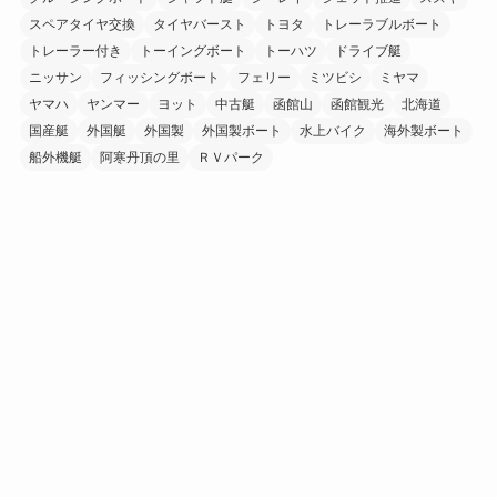
スペアタイヤ交換
タイヤバースト
トヨタ
トレーラブルボート
トレーラー付き
トーイングボート
トーハツ
ドライブ艇
ニッサン
フィッシングボート
フェリー
ミツビシ
ミヤマ
ヤマハ
ヤンマー
ヨット
中古艇
函館山
函館観光
北海道
国産艇
外国艇
外国製
外国製ボート
水上バイク
海外製ボート
船外機艇
阿寒丹頂の里
ＲＶパーク