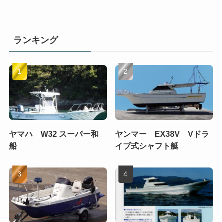
ランキング
ヤマハ W32 スーパー和
ヤンマー EX38V Vドラ
船
イブ式シャフト艇