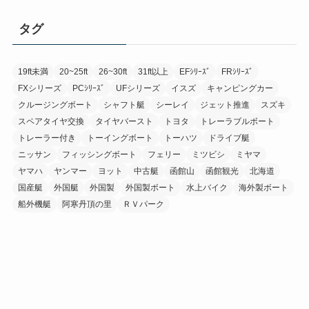
タグ
19ft未満
20~25ft
26~30ft
31ft以上
EFｼﾘｰｽﾞ
FRｼﾘｰｽﾞ
FXシリーズ
PCｼﾘｰｽﾞ
UFシリーズ
イスズ
キャンピングカー
クルージングボート
シャフト艇
シーレイ
ジェット推進
スズキ
スペアタイヤ交換
タイヤバースト
トヨタ
トレーラブルボート
トレーラー付き
トーイングボート
トーハツ
ドライブ艇
ニッサン
フィッシングボート
フェリー
ミツビシ
ミヤマ
ヤマハ
ヤンマー
ヨット
中古艇
函館山
函館観光
北海道
国産艇
外国艇
外国製
外国製ボート
水上バイク
海外製ボート
船外機艇
阿寒丹頂の里
ＲＶパーク