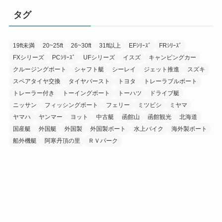
タグ
19ft未満
20~25ft
26~30ft
31ft以上
EFｼﾘｰｽﾞ
FRｼﾘｰｽﾞ
FXシリーズ
PCｼﾘｰｽﾞ
UFシリーズ
イスズ
キャンピングカー
クルージングボート
シャフト艇
シーレイ
ジェット推進
スズキ
スペアタイヤ交換
タイヤバースト
トヨタ
トレーラブルボート
トレーラー付き
トーイングボート
トーハツ
ドライブ艇
ニッサン
フィッシングボート
フェリー
ミツビシ
ミヤマ
ヤマハ
ヤンマー
ヨット
中古艇
函館山
函館観光
北海道
国産艇
外国艇
外国製
外国製ボート
水上バイク
海外製ボート
船外機艇
阿寒丹頂の里
ＲＶパーク