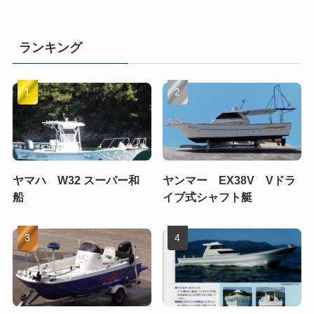
ランキング
ヤマハ W32 スーパー和
ヤンマー EX38V Vドラ
船
イブ式シャフト艇