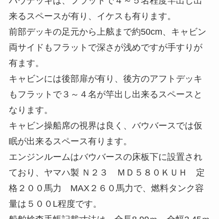
バウデッキは、フラットで４～５名程度竿出し出
来るスペースが有り、イケスも有ります。
前部デッキの足元から上舷まで約50cm、キャビン
両サイドもフラットで深さが浅めですが手すりが
有ます。
キャビンには後部扉が有り、後方のアフトデッキ
もフラットで３～４名が竿出し出来るスペースと
なります。
キャビン操船席の視界は良く、バウバースでは仮
眠が出来るスペース有ります。
エンジンルームはバウバースの床板下に設置され
ており、ヤマハ製 Ｎ２３ ＭＤ５８０ＫＵＨ 定
格２００馬力 MAX２６０馬力で、燃料タンク容
量は５００L程度です。