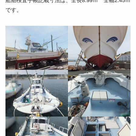
船舶検査手帳記載寸法は、全長8.99ｍ 全幅2.45ｍ
です。