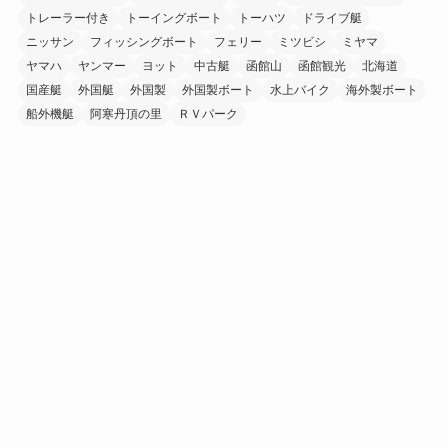
トレーラー付き
トーイングボート
トーハツ
ドライブ艇
ニッサン
フィッシングボート
フェリー
ミツビシ
ミヤマ
ヤマハ
ヤンマー
ヨット
中古艇
函館山
函館観光
北海道
国産艇
外国艇
外国製
外国製ボート
水上バイク
海外製ボート
船外機艇
阿寒丹頂の里
ＲＶパーク