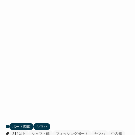
ボート図鑑
ヤマハ
31ft以上
シャフト艇
フィッシングボート
ヤマハ
中古艇