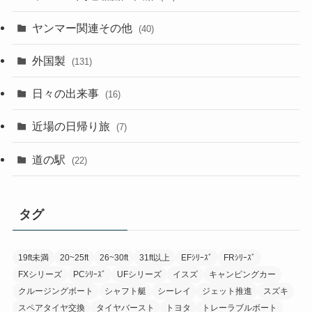
ヤンマー関連その他
(40)
外国製
(131)
日々の出来事
(16)
近場の日帰り旅
(7)
道の駅
(22)
タグ
19ft未満
20~25ft
26~30ft
31ft以上
EFｼﾘｰｽﾞ
FRｼﾘｰｽﾞ
FXシリーズ
PCｼﾘｰｽﾞ
UFシリーズ
イスズ
キャンピングカー
クルージングボート
シャフト艇
シーレイ
ジェット推進
スズキ
スペアタイヤ交換
タイヤバースト
トヨタ
トレーラブルボート