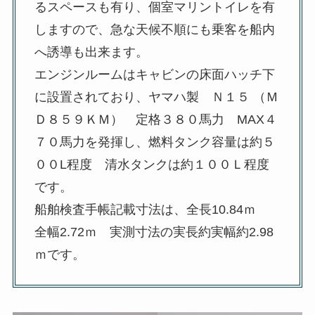
るスペースも有り、個室マリントイレを有
しますので、急な天候不順にも乗客を船内
へ誘導も出来ます。
エンジンルームはキャビンの床面ハッチ下
に設置されており、ヤマハ製 Ｎ１５ （Ｍ
Ｄ８５９ＫＭ） 定格３８０馬力 MAX４
７０馬力を発揮し、燃料タンク容量は約５
００L程度 清水タンクは約１００Ｌ程度
です。
船舶検査手帳記載寸法は、全長10.84ｍ
全幅2.72ｍ 実測寸法の実長約実幅約2.98
ｍです。