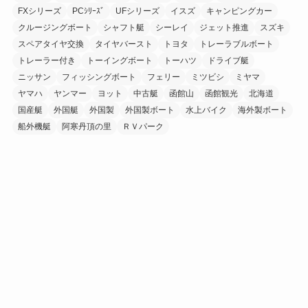
FXシリーズ
PCｼﾘｰｽﾞ
UFシリーズ
イスズ
キャンピングカー
クルージングボート
シャフト艇
シーレイ
ジェット推進
スズキ
スペアタイヤ交換
タイヤバースト
トヨタ
トレーラブルボート
トレーラー付き
トーイングボート
トーハツ
ドライブ艇
ニッサン
フィッシングボート
フェリー
ミツビシ
ミヤマ
ヤマハ
ヤンマー
ヨット
中古艇
函館山
函館観光
北海道
国産艇
外国艇
外国製
外国製ボート
水上バイク
海外製ボート
船外機艇
阿寒丹頂の里
ＲＶパーク