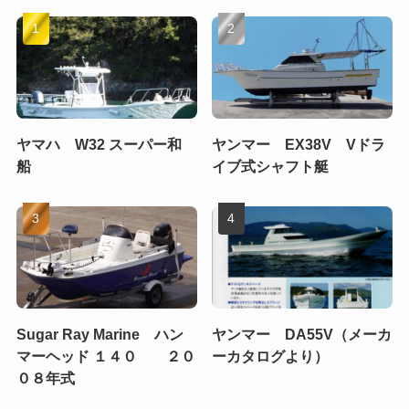
ヤマハ W32 スーパー和
ヤンマー EX38V Vドラ
船
イブ式シャフト艇
Sugar Ray Marine ハン
ヤンマー DA55V（メーカ
マーヘッド １４０ ２０
ーカタログより）
０８年式