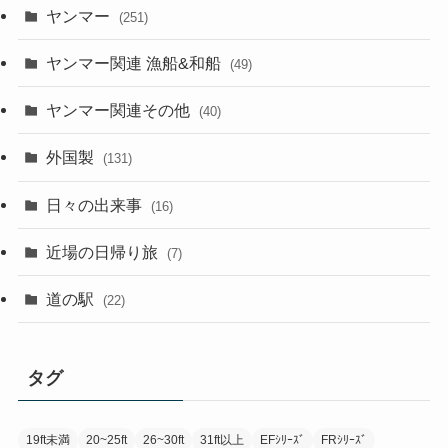
ヤンマー
(251)
ヤンマー関連 漁船&和船
(49)
ヤンマー関連その他
(40)
外国製
(131)
日々の出来事
(16)
近場の日帰り旅
(7)
道の駅
(22)
タグ
19ft未満
20~25ft
26~30ft
31ft以上
EFｼﾘｰｽﾞ
FRｼﾘｰｽﾞ