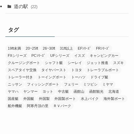
道の駅
(22)
タグ
19ft未満
20~25ft
26~30ft
31ft以上
EFｼﾘｰｽﾞ
FRｼﾘｰｽﾞ
FXシリーズ
PCｼﾘｰｽﾞ
UFシリーズ
イスズ
キャンピングカー
クルージングボート
シャフト艇
シーレイ
ジェット推進
スズキ
スペアタイヤ交換
タイヤバースト
トヨタ
トレーラブルボート
トレーラー付き
トーイングボート
トーハツ
ドライブ艇
ニッサン
フィッシングボート
フェリー
ミツビシ
ミヤマ
ヤマハ
ヤンマー
ヨット
中古艇
函館山
函館観光
北海道
国産艇
外国艇
外国製
外国製ボート
水上バイク
海外製ボート
船外機艇
阿寒丹頂の里
ＲＶパーク