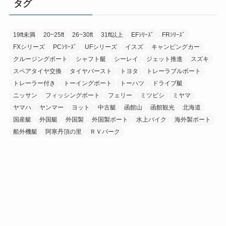
タグ
19ft未満
20~25ft
26~30ft
31ft以上
EFｼﾘｰｽﾞ
FRｼﾘｰｽﾞ
FXシリーズ
PCｼﾘｰｽﾞ
UFシリーズ
イスズ
キャンピングカー
クルージングボート
シャフト艇
シーレイ
ジェット推進
スズキ
スペアタイヤ交換
タイヤバースト
トヨタ
トレーラブルボート
トレーラー付き
トーイングボート
トーハツ
ドライブ艇
ニッサン
フィッシングボート
フェリー
ミツビシ
ミヤマ
ヤマハ
ヤンマー
ヨット
中古艇
函館山
函館観光
北海道
国産艇
外国艇
外国製
外国製ボート
水上バイク
海外製ボート
船外機艇
阿寒丹頂の里
ＲＶパーク