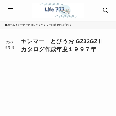
ホーム
メーカーカタログ
ヤンマー関連 漁船&和船
ヤンマー とびうお GZ32GZⅡ
2022
3/09
カタログ作成年度１９９７年