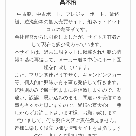
髙木悟
中古艇、中古ボート、プレジャーボート、業務
艇、遊漁船等の個人売買サイト、船ネットドット
コムの創業者です。
会社運営からは引退しましたが、サイト所有者と
して現在も多少関わっています。
本サイトは、過去に船ネットに掲載された艇の情
報を基に再編して、メーカー艇を中心にボート図
鑑を作成しています。
また、マリン関連だけで無く、キャンピングカー
等、個人的に興味が有る事も発信して行きます。
経験則のみで勝手気ままに発信致しますので、勘
違い、誤認、思い込みのまま、間違いを発信する
事も有るかと思いますので、皆様の寛大心にて悪
しからずお許し下さいます様、お願い致します！
従いまして、何ら発信内容に責任負えません。
皆様に楽しく役立つ様な情報サイトを目指します
ので、宜しくお願い致します。