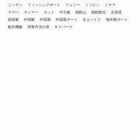
ニッサン
フィッシングボート
フェリー
ミツビシ
ミヤマ
ヤマハ
ヤンマー
ヨット
中古艇
函館山
函館観光
北海道
国産艇
外国艇
外国製
外国製ボート
水上バイク
海外製ボート
船外機艇
阿寒丹頂の里
ＲＶパーク