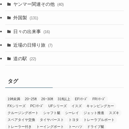
ヤンマー関連その他
(40)
外国製
(131)
日々の出来事
(16)
近場の日帰り旅
(7)
道の駅
(22)
タグ
19ft未満
20~25ft
26~30ft
31ft以上
EFｼﾘｰｽﾞ
FRｼﾘｰｽﾞ
FXシリーズ
PCｼﾘｰｽﾞ
UFシリーズ
イスズ
キャンピングカー
クルージングボート
シャフト艇
シーレイ
ジェット推進
スズキ
スペアタイヤ交換
タイヤバースト
トヨタ
トレーラブルボート
トレーラー付き
トーイングボート
トーハツ
ドライブ艇