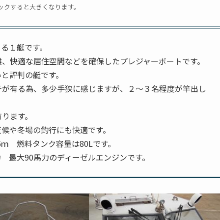
ックすると大きくなります。
める１艇です。
離、快適な居住空間などを確保したプレジャーボートです。
いと評判の艇です。
チが有る為、多少手狭に感じますが、２～３名程度が竿出し
有ります。
天候や冬場の釣行にも快適です。
6ｍ 燃料タンク容量は80Lです。
馬力 最大90馬力のディーゼルエンジンです。