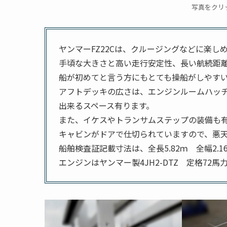
写真をクリ
ヤンマーFZ22Cは、クルージングなどに楽し
手頃な大きさと高い走行安定性、長い航続距
船が初めてと言う方にもとても操船がしやす
アフトデッキの広さは、エンジンルームハッ
出来るスペース有ります。
また、イケスやトランサムステップの装備も
キャビンがドアで仕切られていますので、悪
船舶検査証記載寸法は、全長5.82ｍ 全幅2.1
エンジンはヤンマー製4JH2-DTZ 定格72