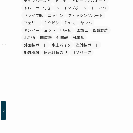
タイヤバースト
トヨタ
トレーラブルボート
トレーラー付き
トーイングボート
トーハツ
ドライブ艇
ニッサン
フィッシングボート
フェリー
ミツビシ
ミヤマ
ヤマハ
ヤンマー
ヨット
中古艇
函館山
函館観光
北海道
国産艇
外国艇
外国製
外国製ボート
水上バイク
海外製ボート
船外機艇
阿寒丹頂の里
ＲＶパーク