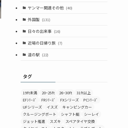
ヤンマー関連その他
(40)
外国製
(131)
日々の出来事
(16)
近場の日帰り旅
(7)
道の駅
(22)
タグ
19ft未満
20~25ft
26~30ft
31ft以上
EFｼﾘｰｽﾞ
FRｼﾘｰｽﾞ
FXシリーズ
PCｼﾘｰｽﾞ
UFシリーズ
イスズ
キャンピングカー
クルージングボート
シャフト艇
シーレイ
ジェット推進
スズキ
スペアタイヤ交換