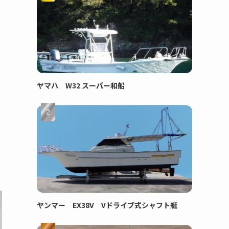
ヤマハ W32 スーパー和船
ヤンマー EX38V Vドライブ式シャフト艇