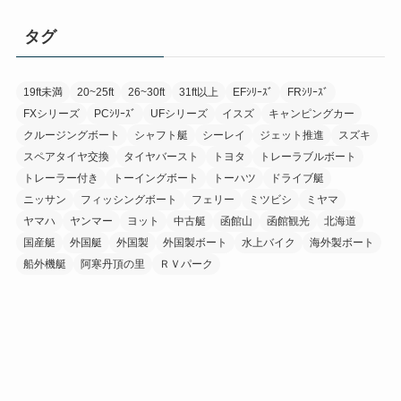
タグ
19ft未満
20~25ft
26~30ft
31ft以上
EFｼﾘｰｽﾞ
FRｼﾘｰｽﾞ
FXシリーズ
PCｼﾘｰｽﾞ
UFシリーズ
イスズ
キャンピングカー
クルージングボート
シャフト艇
シーレイ
ジェット推進
スズキ
スペアタイヤ交換
タイヤバースト
トヨタ
トレーラブルボート
トレーラー付き
トーイングボート
トーハツ
ドライブ艇
ニッサン
フィッシングボート
フェリー
ミツビシ
ミヤマ
ヤマハ
ヤンマー
ヨット
中古艇
函館山
函館観光
北海道
国産艇
外国艇
外国製
外国製ボート
水上バイク
海外製ボート
船外機艇
阿寒丹頂の里
ＲＶパーク