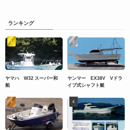
ランキング
ヤマハ W32 スーパー和
ヤンマー EX38V Vドラ
船
イブ式シャフト艇