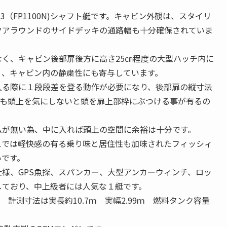
3（FP1100N)シャフト艇です。キャビン外観は、スタイリ
クアラウンドのサイドデッキの通路幅も十分確保されていま
く、キャビン後部扉後方に高さ25㎝程度の大型ハッチ内に
く、キャビン内の静粛性にも寄与しています。
入る際に１段段差を登る動作が必要になり、後部扉の縦寸法
でも頭上を気にしないと頭を扉上部枠にぶつける事が有るの
ムが無い為、中に入れば頭上の空間に余裕は十分です。
スでは軽快感の有る乗り味と居住性も加味されたフィッシィ
いです。
様、GPS魚探、スパンカー、大型アンカーウィンチ、ロッ
しており、中上級者には人気な１艇です。
 計測寸法は実長約10.7ｍ 実幅2.99ｍ 燃料タンク容量