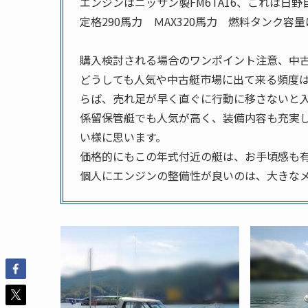
エンジンはニッサン製FM6TA16、これは日野
定格290馬力 ＭAX320馬力 燃料タンク容量
購入検討される場合のワンポイント注意、中古艇
どうしても人気や中古艇市場に出て来る頻度は、
らば、売れ足が早く直ぐに行動に移さないと
係留保管艇でも人気が高く、装備内容も充実
い様に思います。
価格的にもこの年式付近の艇は、お手頃感も
個人にエンジンの整備性が良いのは、大きな