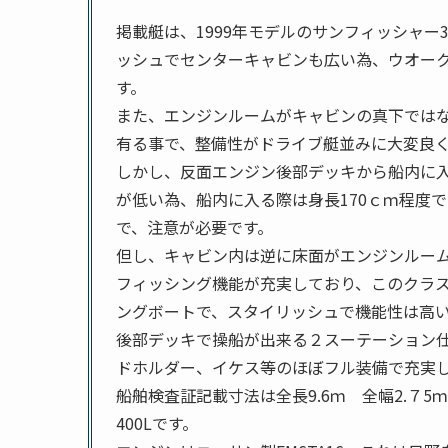
掲載艇は、1999年モデルのサンフィッシャー3
ッシュでセンターキャビンも広い為、ウオー
す。
また、エンジンルームがキャビンの真下ではな
有る事で、整備性がドライブ艇並みに大変良
しかし、反面エンジン後部デッキから船内に
が低い為、船内に入る際は身長170ｃｍ程度
で、注意が必要です。
但し、キャビン内は逆に床面がエンジンルー
フィッシング機能が充実しており、このクラ
ングボートで、スタイリッシュで機能性は高
後部デッキで操船が出来る２スーテーション仕
ドホルダー、イケス等のほぼフル装備で充実
船舶検査証記載寸法は全長9.6ｍ 全幅2.７5ｍ
400Lです。