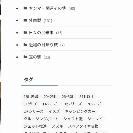
ヤンマー関連その他
(40)
外国製
(131)
日々の出来事
(16)
近場の日帰り旅
(7)
道の駅
(22)
タグ
19ft未満
20~25ft
26~30ft
31ft以上
EFｼﾘｰｽﾞ
FRｼﾘｰｽﾞ
FXシリーズ
PCｼﾘｰｽﾞ
UFシリーズ
イスズ
キャンピングカー
クルージングボート
シャフト艇
シーレイ
ジェット推進
スズキ
スペアタイヤ交換