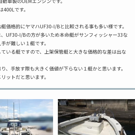
自動車製のOEMエンジンです。
は400Lです。
価格的にヤマハUF30-I/Bと比較される事も多い様です。
UF30-I/Bの方が多いため本命艇がサンフィッシャー33な
入手が難しい１艇です。
している艇ですので、上架保管艇と大きな価格的な差は出な
有り、手放す際も大きく価値が下らない１艇かと思います。
メリットだと思います。