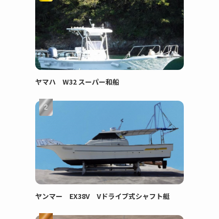
ヤマハ W32 スーパー和船
ヤンマー EX38V Vドライブ式シャフト艇