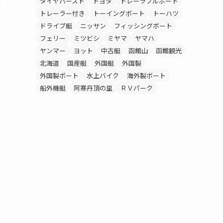
タイヤバースト
トヨタ
トレーラブルボート
トレーラー付き
トーイングボート
トーハツ
ドライブ艇
ニッサン
フィッシングボート
フェリー
ミツビシ
ミヤマ
ヤマハ
ヤンマー
ヨット
中古艇
函館山
函館観光
北海道
国産艇
外国艇
外国製
外国製ボート
水上バイク
海外製ボート
船外機艇
阿寒丹頂の里
ＲＶパーク