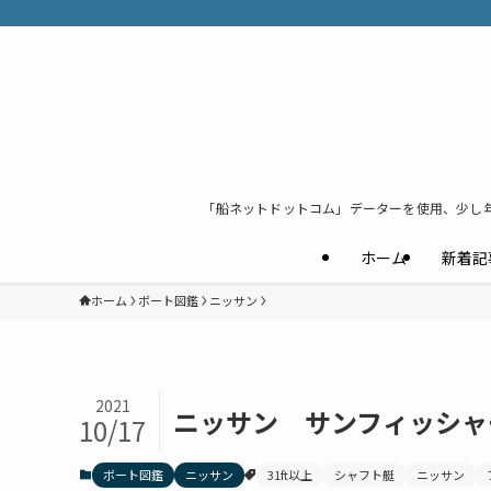
「船ネットドットコム」データーを使用、少し
ホーム
新着記
ホーム
ボート図鑑
ニッサン
2021
ニッサン サンフィッシャ
10/17
ボート図鑑
ニッサン
31ft以上
シャフト艇
ニッサン