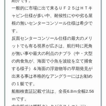
紹介です。
一般的に市場に出て来るＵＦ２５はＨＴキ
ャビン仕様が多い中、耐候性にやや劣る屋
根の無いセンターコンソール仕様は希少で
す。
反面センターコンソール仕様の最大のメリ
ットでも有る視界が広さは、航行時に死角
が無い事や最大の利点のナブラ（中・大型
の肉食魚が、海面で小魚を波紋を立て捕食
する様子）＆海面の浮遊物等の早期発見が
出来る事は本格的なアングラーにはお勧め
の１艇です。
船舶検査証記載寸法は、全長6.8ｍ全幅2.56
ｍです。