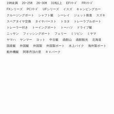
19ft未満
20~25ft
26~30ft
31ft以上
EFｼﾘｰｽﾞ
FRｼﾘｰｽﾞ
FXシリーズ
PCｼﾘｰｽﾞ
UFシリーズ
イスズ
キャンピングカー
クルージングボート
シャフト艇
シーレイ
ジェット推進
スズキ
スペアタイヤ交換
タイヤバースト
トヨタ
トレーラブルボート
トレーラー付き
トーイングボート
トーハツ
ドライブ艇
ニッサン
フィッシングボート
フェリー
ミツビシ
ミヤマ
ヤマハ
ヤンマー
ヨット
中古艇
函館山
函館観光
北海道
国産艇
外国艇
外国製
外国製ボート
水上バイク
海外製ボート
船外機艇
阿寒丹頂の里
ＲＶパーク