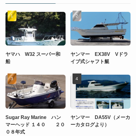
ヤマハ W32 スーパー和
ヤンマー EX38V Vドラ
船
イブ式シャフト艇
Sugar Ray Marine ハン
ヤンマー DA55V（メーカ
マーヘッド １４０ ２０
ーカタログより）
０８年式