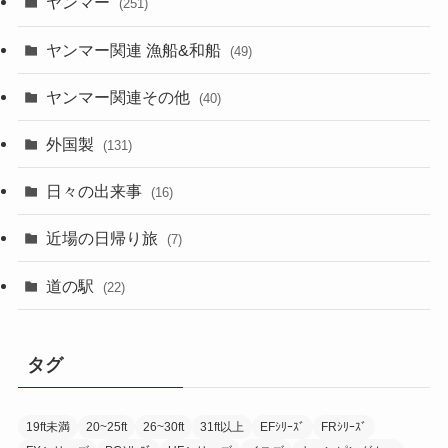
ヤンマー
(251)
ヤンマー関連 漁船&和船
(49)
ヤンマー関連その他
(40)
外国製
(131)
日々の出来事
(16)
近場の日帰り旅
(7)
道の駅
(22)
タグ
19ft未満
20~25ft
26~30ft
31ft以上
EFｼﾘｰｽﾞ
FRｼﾘｰｽﾞ