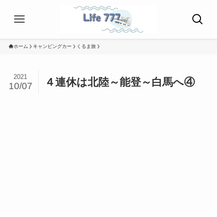
ホーム
キャンピングカー
くるま旅
2021
４連休は北陸～能登～白馬へ④
10/07