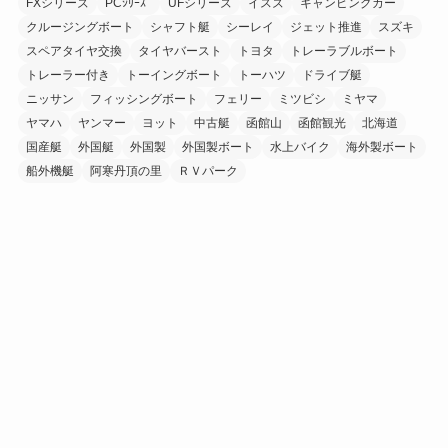
FXシリーズ
PCｼﾘｰｽﾞ
UFシリーズ
イスズ
キャンピングカー
クルージングボート
シャフト艇
シーレイ
ジェット推進
スズキ
スペアタイヤ交換
タイヤバースト
トヨタ
トレーラブルボート
トレーラー付き
トーイングボート
トーハツ
ドライブ艇
ニッサン
フィッシングボート
フェリー
ミツビシ
ミヤマ
ヤマハ
ヤンマー
ヨット
中古艇
函館山
函館観光
北海道
国産艇
外国艇
外国製
外国製ボート
水上バイク
海外製ボート
船外機艇
阿寒丹頂の里
ＲＶパーク