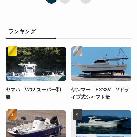
ランキング
ヤマハ W32 スーパー和
ヤンマー EX38V Vドラ
船
イブ式シャフト艇