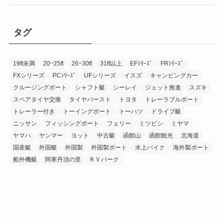
タグ
19ft未満
20~25ft
26~30ft
31ft以上
EFｼﾘｰｽﾞ
FRｼﾘｰｽﾞ
FXシリーズ
PCｼﾘｰｽﾞ
UFシリーズ
イスズ
キャンピングカー
クルージングボート
シャフト艇
シーレイ
ジェット推進
スズキ
スペアタイヤ交換
タイヤバースト
トヨタ
トレーラブルボート
トレーラー付き
トーイングボート
トーハツ
ドライブ艇
ニッサン
フィッシングボート
フェリー
ミツビシ
ミヤマ
ヤマハ
ヤンマー
ヨット
中古艇
函館山
函館観光
北海道
国産艇
外国艇
外国製
外国製ボート
水上バイク
海外製ボート
船外機艇
阿寒丹頂の里
ＲＶパーク