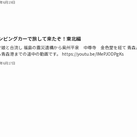
4年6月19日
ンピングカーで旅して来たぞ！東北編
で娘と合流し 福島の震災遺構から奥州平泉 中尊寺 金色堂を経て 青森
青森港までの道中の動画です。 https://youtu.be/IMePJODPgKs
4年6月17日