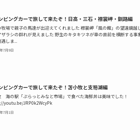
ンピングカーで旅して来たぞ！日高・三石・襟裳岬・釧路編
の牧場で親子の馬達が出迎えてくれました 襟裳岬「風の館」の望遠鏡越
アザラシの群れが見えました 野生のキタキツネが車の直前を横断する事
遇しま...
4年7月9日
ンピングカーで旅して来たぞ！苫小牧と支笏湖編
牧 海の駅「ぷらっとみなと市場」で食べた海鮮丼は美味でした！
://youtu.be/JRP0k2WcyPk
4年7月1日