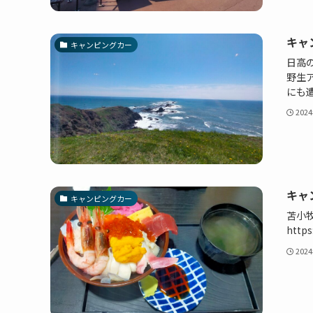
キャ
キャンピングカー
日高
野生
にも遭
202
キャ
キャンピングカー
苫小
https
202