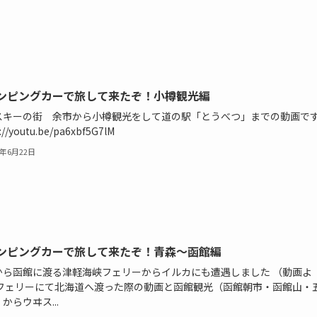
ンピングカーで旅して来たぞ！小樽観光編
スキーの街 余市から小樽観光をして道の駅「とうべつ」までの動画で
://youtu.be/pa6xbf5G7lM
4年6月22日
ンピングカーで旅して来たぞ！青森～函館編
から函館に渡る津軽海峡フェリーからイルカにも遭遇しました （動画よ
 フェリーにて北海道へ渡った際の動画と函館観光（函館朝市・函館山・
からウヰス...