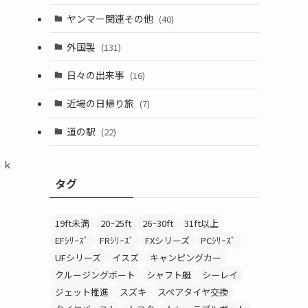
ヤンマー関連その他
(40)
外国製
(131)
日々の出来事
(16)
近場の日帰り旅
(7)
道の駅
(22)
４ｋ
タグ
19ft未満
20~25ft
26~30ft
31ft以上
EFｼﾘｰｽﾞ
FRｼﾘｰｽﾞ
FXシリーズ
PCｼﾘｰｽﾞ
UFシリーズ
イスズ
キャンピングカー
クルージングボート
シャフト艇
シーレイ
ジェット推進
スズキ
スペアタイヤ交換