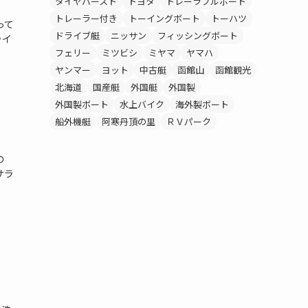
タイヤバースト
トヨタ
トレーラブルボート
トレーラー付き
トーイングボート
トーハツ
って
ドライブ艇
ニッサン
フィッシングボート
ライ
フェリー
ミツビシ
ミヤマ
ヤマハ
ヤンマー
ヨット
中古艇
函館山
函館観光
北海道
国産艇
外国艇
外国製
外国製ボート
水上バイク
海外製ボート
船外機艇
阿寒丹頂の里
ＲＶパーク
の
サラ