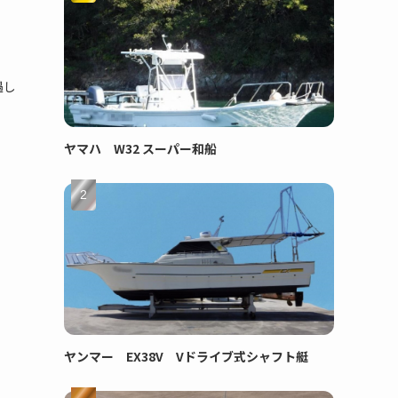
遇し
ヤマハ W32 スーパー和船
ヤンマー EX38V Vドライブ式シャフト艇