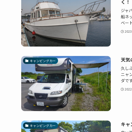
く！
ジャ
船ネ
ベート
202
天気
キャンピングカー
久し
ニャ
ダで
202
キャ
キャンピングカー