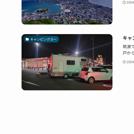
202
キャ
キャンピングカー
筑波
戸から
202