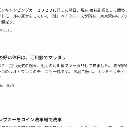
パンキャンピングカー２０２３に行った翌日、現在 娘も副業として関わ
ットモールの運営をしている（株）ベイクルーズが所有 東京湾内のプ
観光ク...
3年2月9日
の好い休日は、河川敷でマッタリ
ぶりに良い天気の週末、近くの河川敷でマッタリして来ました。 我が家
ンコのレオとワンコのチョコも一緒です。 お昼ご飯は、サンドイッチと
す。
2年10月3日
ンプカーをコイン洗車場で洗車