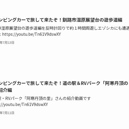
ンピングカーで旅して来たぞ！釧路市湿原展望台の遊歩道編
市湿原展望台の遊歩道編を反時計回りで約１時間周遊しエゾシカにも遭
https://youtu.be/Tn61V9dswXY
4年7月13日
ンピングカーで旅して来たぞ！道の駅＆RVパーク「阿寒丹頂の
紹介編
駅・RVパーク「阿寒丹頂の里」さんの紹介動画です
://youtu.be/Tn61V9dswXY
4年7月11日