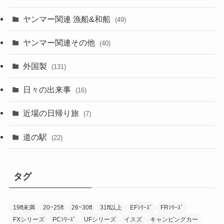
ヤンマー関連 漁船&和船
(49)
ヤンマー関連その他
(40)
外国製
(131)
日々の出来事
(16)
近場の日帰り旅
(7)
道の駅
(22)
タグ
19ft未満
20~25ft
26~30ft
31ft以上
EFｼﾘｰｽﾞ
FRｼﾘｰｽﾞ
FXシリーズ
PCｼﾘｰｽﾞ
UFシリーズ
イスズ
キャンピングカー