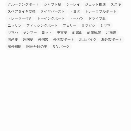
クルージングボート
シャフト艇
シーレイ
ジェット推進
スズキ
スペアタイヤ交換
タイヤバースト
トヨタ
トレーラブルボート
トレーラー付き
トーイングボート
トーハツ
ドライブ艇
ニッサン
フィッシングボート
フェリー
ミツビシ
ミヤマ
ヤマハ
ヤンマー
ヨット
中古艇
函館山
函館観光
北海道
国産艇
外国艇
外国製
外国製ボート
水上バイク
海外製ボート
船外機艇
阿寒丹頂の里
ＲＶパーク