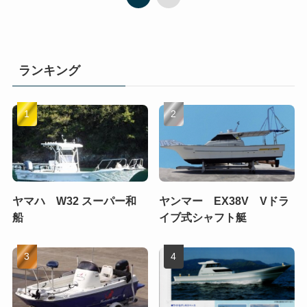
ランキング
ヤマハ W32 スーパー和
ヤンマー EX38V Vドラ
船
イブ式シャフト艇