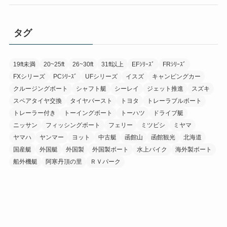
タグ
19ft未満
20~25ft
26~30ft
31ft以上
EFｼﾘｰｽﾞ
FRｼﾘｰｽﾞ
FXシリーズ
PCｼﾘｰｽﾞ
UFシリーズ
イスズ
キャンピングカー
クルージングボート
シャフト艇
シーレイ
ジェット推進
スズキ
スペアタイヤ交換
タイヤバースト
トヨタ
トレーラブルボート
トレーラー付き
トーイングボート
トーハツ
ドライブ艇
ニッサン
フィッシングボート
フェリー
ミツビシ
ミヤマ
ヤマハ
ヤンマー
ヨット
中古艇
函館山
函館観光
北海道
国産艇
外国艇
外国製
外国製ボート
水上バイク
海外製ボート
船外機艇
阿寒丹頂の里
ＲＶパーク