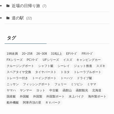
近場の日帰り旅
(7)
道の駅
(22)
タグ
19ft未満
20~25ft
26~30ft
31ft以上
EFｼﾘｰｽﾞ
FRｼﾘｰｽﾞ
FXシリーズ
PCｼﾘｰｽﾞ
UFシリーズ
イスズ
キャンピングカー
クルージングボート
シャフト艇
シーレイ
ジェット推進
スズキ
スペアタイヤ交換
タイヤバースト
トヨタ
トレーラブルボート
トレーラー付き
トーイングボート
トーハツ
ドライブ艇
ニッサン
フィッシングボート
フェリー
ミツビシ
ミヤマ
ヤマハ
ヤンマー
ヨット
中古艇
函館山
函館観光
北海道
国産艇
外国艇
外国製
外国製ボート
水上バイク
海外製ボート
船外機艇
阿寒丹頂の里
ＲＶパーク