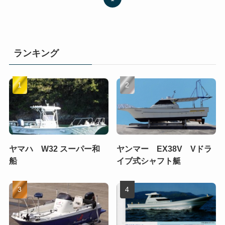
ランキング
ヤマハ W32 スーパー和
ヤンマー EX38V Vドラ
船
イブ式シャフト艇