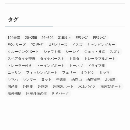
タグ
19ft未満
20~25ft
26~30ft
31ft以上
EFｼﾘｰｽﾞ
FRｼﾘｰｽﾞ
FXシリーズ
PCｼﾘｰｽﾞ
UFシリーズ
イスズ
キャンピングカー
クルージングボート
シャフト艇
シーレイ
ジェット推進
スズキ
スペアタイヤ交換
タイヤバースト
トヨタ
トレーラブルボート
トレーラー付き
トーイングボート
トーハツ
ドライブ艇
ニッサン
フィッシングボート
フェリー
ミツビシ
ミヤマ
ヤマハ
ヤンマー
ヨット
中古艇
函館山
函館観光
北海道
国産艇
外国艇
外国製
外国製ボート
水上バイク
海外製ボート
船外機艇
阿寒丹頂の里
ＲＶパーク