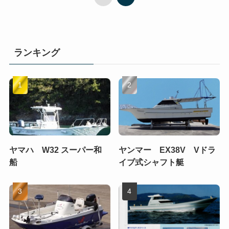
ランキング
ヤマハ W32 スーパー和
ヤンマー EX38V Vドラ
船
イブ式シャフト艇