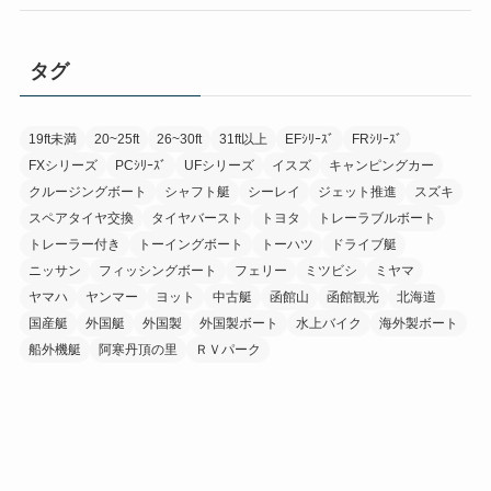
タグ
19ft未満
20~25ft
26~30ft
31ft以上
EFｼﾘｰｽﾞ
FRｼﾘｰｽﾞ
FXシリーズ
PCｼﾘｰｽﾞ
UFシリーズ
イスズ
キャンピングカー
クルージングボート
シャフト艇
シーレイ
ジェット推進
スズキ
スペアタイヤ交換
タイヤバースト
トヨタ
トレーラブルボート
トレーラー付き
トーイングボート
トーハツ
ドライブ艇
ニッサン
フィッシングボート
フェリー
ミツビシ
ミヤマ
ヤマハ
ヤンマー
ヨット
中古艇
函館山
函館観光
北海道
国産艇
外国艇
外国製
外国製ボート
水上バイク
海外製ボート
船外機艇
阿寒丹頂の里
ＲＶパーク