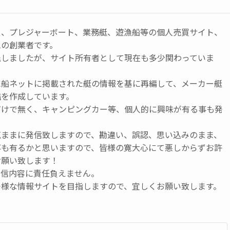
ト、プレジャーボート、業務艇、遊漁船等の個人売買サイト、
ムの創業者です。
退しましたが、サイト所有者として現在も多少関わっていま
に船ネットに掲載された艇の情報を基に再編して、メーカー艇
鑑を作成しています。
だけで無く、キャンピングカー等、個人的に興味が有る事も発
気ままに発信致しますので、勘違い、誤認、思い込みのまま、
事も有るかと思いますので、皆様の寛大心にて悪しからずお許
お願い致します！
発信内容に責任負えません。
つ様な情報サイトを目指しますので、宜しくお願い致します。