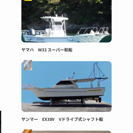
ヤマハ W32 スーパー和船
ヤンマー EX38V Vドライブ式シャフト艇