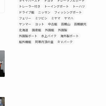
タイヤバースト
トヨタ
トレーラブルボート
トレーラー付き
トーイングボート
トーハツ
ドライブ艇
ニッサン
フィッシングボート
フェリー
ミツビシ
ミヤマ
ヤマハ
ヤンマー
ヨット
中古艇
函館山
函館観光
北海道
国産艇
外国艇
外国製
外国製ボート
水上バイク
海外製ボート
船外機艇
阿寒丹頂の里
ＲＶパーク