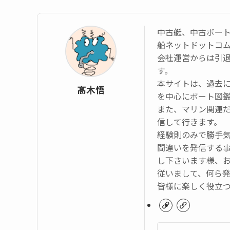
中古艇、中古ボー
船ネットドットコ
会社運営からは引
す。
本サイトは、過去
髙木悟
を中心にボート図
また、マリン関連
信して行きます。
経験則のみで勝手
間違いを発信する
し下さいます様、
従いまして、何ら
皆様に楽しく役立