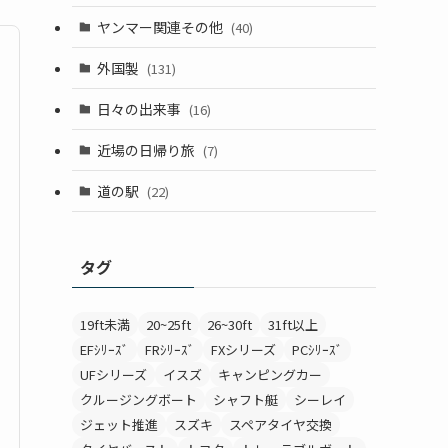
ヤンマー関連その他
(40)
外国製
(131)
日々の出来事
(16)
近場の日帰り旅
(7)
道の駅
(22)
タグ
19ft未満
20~25ft
26~30ft
31ft以上
EFｼﾘｰｽﾞ
FRｼﾘｰｽﾞ
FXシリーズ
PCｼﾘｰｽﾞ
UFシリーズ
イスズ
キャンピングカー
クルージングボート
シャフト艇
シーレイ
ジェット推進
スズキ
スペアタイヤ交換