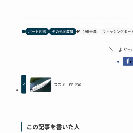
ボート図鑑
その他国産艇
19ft未満
フィッシングボー
よかっ
スズキ FE-230
この記事を書いた人