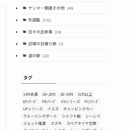
ヤンマー関連その他
(40)
外国製
(131)
日々の出来事
(16)
近場の日帰り旅
(7)
道の駅
(22)
タグ
19ft未満
20~25ft
26~30ft
31ft以上
EFｼﾘｰｽﾞ
FRｼﾘｰｽﾞ
FXシリーズ
PCｼﾘｰｽﾞ
UFシリーズ
イスズ
キャンピングカー
クルージングボート
シャフト艇
シーレイ
ジェット推進
スズキ
スペアタイヤ交換