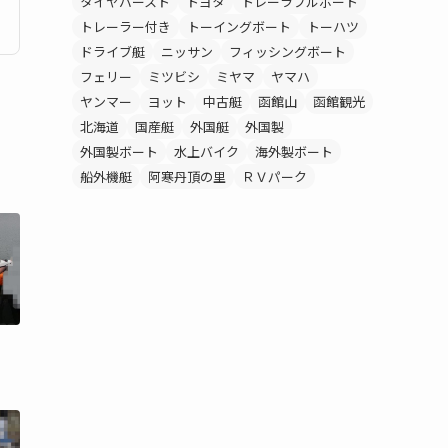
タイヤバースト
トヨタ
トレーラブルボート
トレーラー付き
トーイングボート
トーハツ
ドライブ艇
ニッサン
フィッシングボート
フェリー
ミツビシ
ミヤマ
ヤマハ
ヤンマー
ヨット
中古艇
函館山
函館観光
北海道
国産艇
外国艇
外国製
外国製ボート
水上バイク
海外製ボート
船外機艇
阿寒丹頂の里
ＲＶパーク