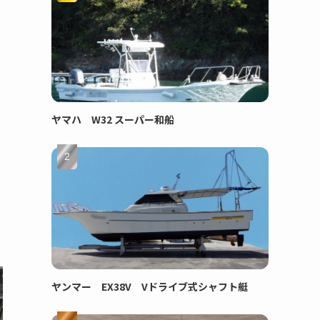
ヤマハ W32 スーパー和船
ヤンマー EX38V Vドライブ式シャフト艇