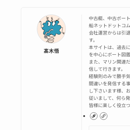
中古艇、中古ボー
船ネットドットコ
会社運営からは引
す。
本サイトは、過去
髙木悟
を中心にボート図
また、マリン関連
信して行きます。
経験則のみで勝手
間違いを発信する
し下さいます様、
従いまして、何ら
皆様に楽しく役立