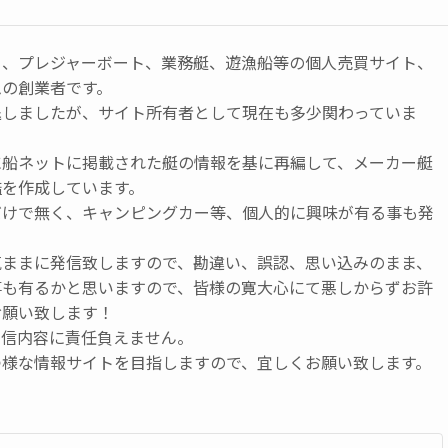
ト、プレジャーボート、業務艇、遊漁船等の個人売買サイト、
ムの創業者です。
退しましたが、サイト所有者として現在も多少関わっていま
に船ネットに掲載された艇の情報を基に再編して、メーカー艇
鑑を作成しています。
だけで無く、キャンピングカー等、個人的に興味が有る事も発
気ままに発信致しますので、勘違い、誤認、思い込みのまま、
事も有るかと思いますので、皆様の寛大心にて悪しからずお許
お願い致します！
発信内容に責任負えません。
つ様な情報サイトを目指しますので、宜しくお願い致します。