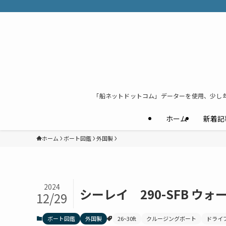
「船ネットドットコム」データーを使用、少し
ホーム
新着記
ホーム
ボート図鑑
外国製
2024
シーレイ 290-SFB ウ
12/29
ボート図鑑
外国製
26~30ft
クルージングボート
ドライ