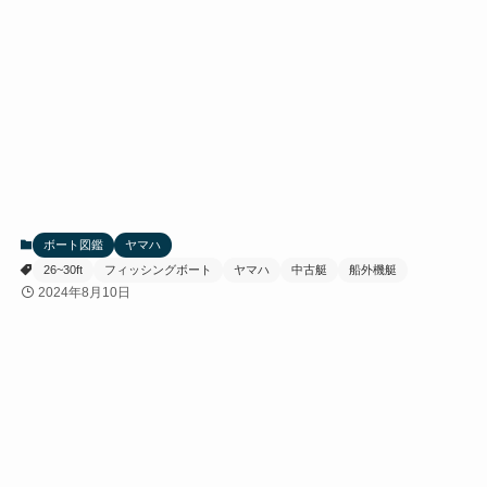
ボート図鑑
ヤマハ
26~30ft
フィッシングボート
ヤマハ
中古艇
船外機艇
2024年8月10日