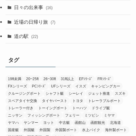
日々の出来事
(16)
近場の日帰り旅
(7)
道の駅
(22)
タグ
19ft未満
20~25ft
26~30ft
31ft以上
EFｼﾘｰｽﾞ
FRｼﾘｰｽﾞ
FXシリーズ
PCｼﾘｰｽﾞ
UFシリーズ
イスズ
キャンピングカー
クルージングボート
シャフト艇
シーレイ
ジェット推進
スズキ
スペアタイヤ交換
タイヤバースト
トヨタ
トレーラブルボート
トレーラー付き
トーイングボート
トーハツ
ドライブ艇
ニッサン
フィッシングボート
フェリー
ミツビシ
ミヤマ
ヤマハ
ヤンマー
ヨット
中古艇
函館山
函館観光
北海道
国産艇
外国艇
外国製
外国製ボート
水上バイク
海外製ボート