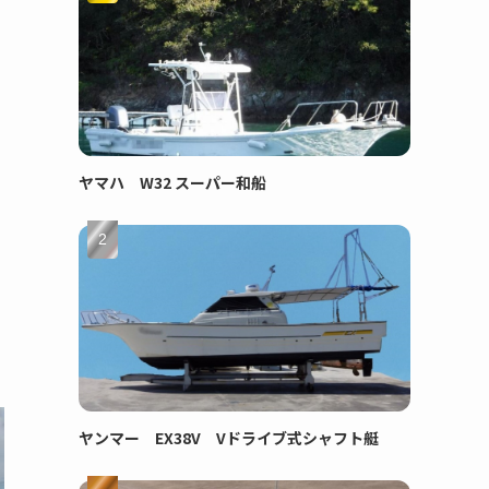
ヤマハ W32 スーパー和船
ヤンマー EX38V Vドライブ式シャフト艇