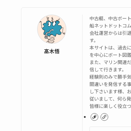
中古艇、中古ボー
船ネットドットコ
会社運営からは引
す。
本サイトは、過去
髙木悟
を中心にボート図
また、マリン関連
信して行きます。
経験則のみで勝手
間違いを発信する
し下さいます様、
従いまして、何ら
皆様に楽しく役立