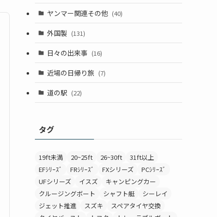
ヤンマー関連その他
(40)
外国製
(131)
日々の出来事
(16)
近場の日帰り旅
(7)
道の駅
(22)
タグ
19ft未満
20~25ft
26~30ft
31ft以上
EFｼﾘｰｽﾞ
FRｼﾘｰｽﾞ
FXシリーズ
PCｼﾘｰｽﾞ
UFシリーズ
イスズ
キャンピングカー
クルージングボート
シャフト艇
シーレイ
ジェット推進
スズキ
スペアタイヤ交換