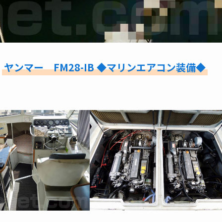
→
ヤンマー FM28-IB ◆マリンエアコン装備◆