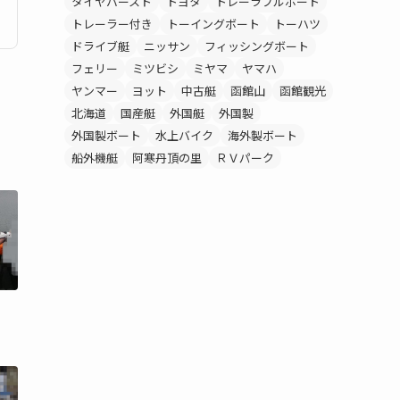
タイヤバースト
トヨタ
トレーラブルボート
トレーラー付き
トーイングボート
トーハツ
ドライブ艇
ニッサン
フィッシングボート
フェリー
ミツビシ
ミヤマ
ヤマハ
ヤンマー
ヨット
中古艇
函館山
函館観光
北海道
国産艇
外国艇
外国製
外国製ボート
水上バイク
海外製ボート
船外機艇
阿寒丹頂の里
ＲＶパーク