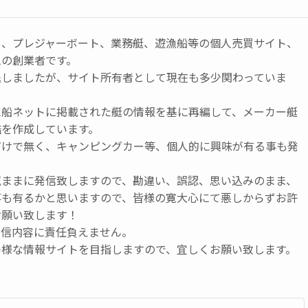
ト、プレジャーボート、業務艇、遊漁船等の個人売買サイト、
ムの創業者です。
退しましたが、サイト所有者として現在も多少関わっていま
に船ネットに掲載された艇の情報を基に再編して、メーカー艇
鑑を作成しています。
だけで無く、キャンピングカー等、個人的に興味が有る事も発
気ままに発信致しますので、勘違い、誤認、思い込みのまま、
事も有るかと思いますので、皆様の寛大心にて悪しからずお許
お願い致します！
発信内容に責任負えません。
つ様な情報サイトを目指しますので、宜しくお願い致します。