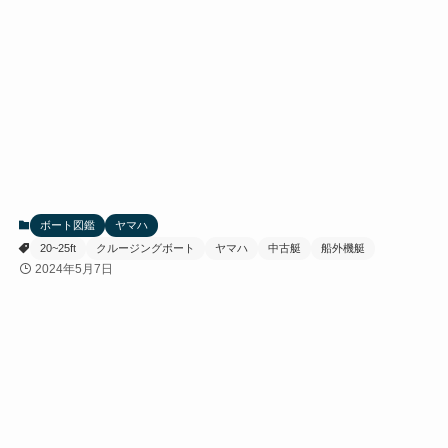
ボート図鑑
ヤマハ
20~25ft
クルージングボート
ヤマハ
中古艇
船外機艇
2024年5月7日