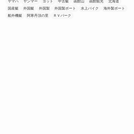
ヤマハ
ヤンマー
ヨット
中古艇
函館山
函館観光
北海道
国産艇
外国艇
外国製
外国製ボート
水上バイク
海外製ボート
船外機艇
阿寒丹頂の里
ＲＶパーク