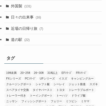
外国製
(131)
日々の出来事
(16)
近場の日帰り旅
(7)
道の駅
(22)
タグ
19ft未満
20~25ft
26~30ft
31ft以上
EFｼﾘｰｽﾞ
FRｼﾘｰｽﾞ
FXシリーズ
PCｼﾘｰｽﾞ
UFシリーズ
イスズ
キャンピングカー
クルージングボート
シャフト艇
シーレイ
ジェット推進
スズキ
スペアタイヤ交換
タイヤバースト
トヨタ
トレーラブルボート
トレーラー付き
トーイングボート
トーハツ
ドライブ艇
ニッサン
フィッシングボート
フェリー
ミツビシ
ミヤマ