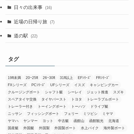
日々の出来事
(16)
近場の日帰り旅
(7)
道の駅
(22)
タグ
19ft未満
20~25ft
26~30ft
31ft以上
EFｼﾘｰｽﾞ
FRｼﾘｰｽﾞ
FXシリーズ
PCｼﾘｰｽﾞ
UFシリーズ
イスズ
キャンピングカー
クルージングボート
シャフト艇
シーレイ
ジェット推進
スズキ
スペアタイヤ交換
タイヤバースト
トヨタ
トレーラブルボート
トレーラー付き
トーイングボート
トーハツ
ドライブ艇
ニッサン
フィッシングボート
フェリー
ミツビシ
ミヤマ
ヤマハ
ヤンマー
ヨット
中古艇
函館山
函館観光
北海道
国産艇
外国艇
外国製
外国製ボート
水上バイク
海外製ボート