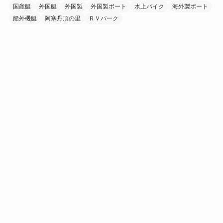
国産艇
外国艇
外国製
外国製ボート
水上バイク
海外製ボート
船外機艇
阿寒丹頂の里
ＲＶパーク