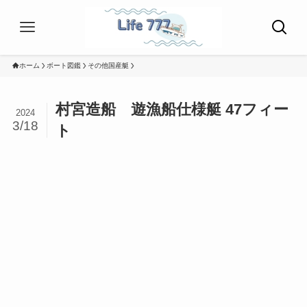
ホーム
ボート図鑑
その他国産艇
村宮造船 遊漁船仕様艇 47フィー
2024
3/18
ト