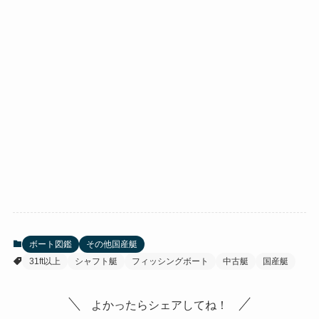
ボート図鑑
その他国産艇
31ft以上
シャフト艇
フィッシングボート
中古艇
国産艇
よかったらシェアしてね！