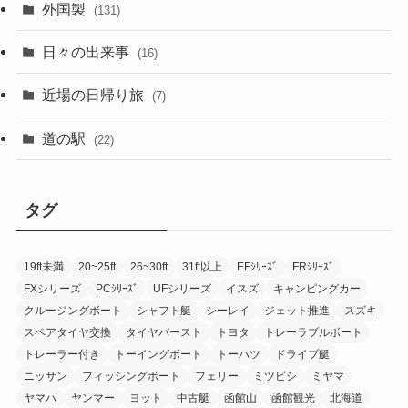
外国製
(131)
日々の出来事
(16)
近場の日帰り旅
(7)
道の駅
(22)
タグ
19ft未満
20~25ft
26~30ft
31ft以上
EFｼﾘｰｽﾞ
FRｼﾘｰｽﾞ
FXシリーズ
PCｼﾘｰｽﾞ
UFシリーズ
イスズ
キャンピングカー
クルージングボート
シャフト艇
シーレイ
ジェット推進
スズキ
スペアタイヤ交換
タイヤバースト
トヨタ
トレーラブルボート
トレーラー付き
トーイングボート
トーハツ
ドライブ艇
ニッサン
フィッシングボート
フェリー
ミツビシ
ミヤマ
ヤマハ
ヤンマー
ヨット
中古艇
函館山
函館観光
北海道