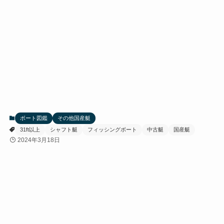
ボート図鑑
その他国産艇
31ft以上
シャフト艇
フィッシングボート
中古艇
国産艇
2024年3月18日