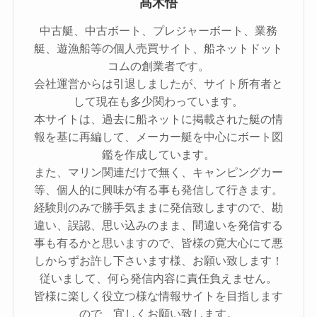
髙木悟
中古艇、中古ボート、プレジャーボート、業務
艇、遊漁船等の個人売買サイト、船ネットドット
コムの創業者です。
会社運営からは引退しましたが、サイト所有者と
して現在も多少関わっています。
本サイトは、過去に船ネットに掲載された艇の情
報を基に再編して、メーカー艇を中心にボート図
鑑を作成しています。
また、マリン関連だけで無く、キャンピングカー
等、個人的に興味が有る事も発信して行きます。
経験則のみで勝手気ままに発信致しますので、勘
違い、誤認、思い込みのまま、間違いを発信する
事も有るかと思いますので、皆様の寛大心にて悪
しからずお許し下さいます様、お願い致します！
従いまして、何ら発信内容に責任負えません。
皆様に楽しく役立つ様な情報サイトを目指します
ので、宜しくお願い致します。